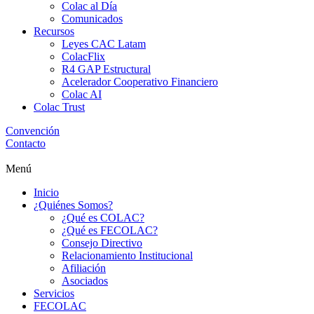
Colac al Día
Comunicados
Recursos
Leyes CAC Latam
ColacFlix
R4 GAP Estructural
Acelerador Cooperativo Financiero
Colac AI
Colac Trust
Convención
Contacto
Menú
Inicio
¿Quiénes Somos?
¿Qué es COLAC?
¿Qué es FECOLAC?
Consejo Directivo
Relacionamiento Institucional
Afiliación
Asociados
Servicios
FECOLAC