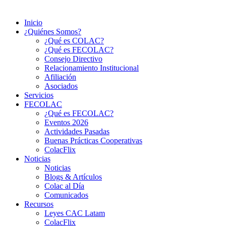
Inicio
¿Quiénes Somos?
¿Qué es COLAC?
¿Qué es FECOLAC?
Consejo Directivo
Relacionamiento Institucional
Afiliación
Asociados
Servicios
FECOLAC
¿Qué es FECOLAC?
Eventos 2026
Actividades Pasadas
Buenas Prácticas Cooperativas
ColacFlix
Noticias
Noticias
Blogs & Artículos
Colac al Día
Comunicados
Recursos
Leyes CAC Latam
ColacFlix