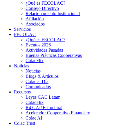
¿Qué es FECOLAC?
Consejo Directivo
Relacionamiento Institucional
Afiliación
Asociados
Servicios
FECOLAC
¿Qué es FECOLAC?
Eventos 2026
Actividades Pasadas
Buenas Prácticas Cooperativas
ColacFlix
Noticias
Noticias
Blogs & Artículos
Colac al Día
Comunicados
Recursos
Leyes CAC Latam
ColacFlix
R4 GAP Estructural
Acelerador Cooperativo Financiero
Colac AI
Colac Trust