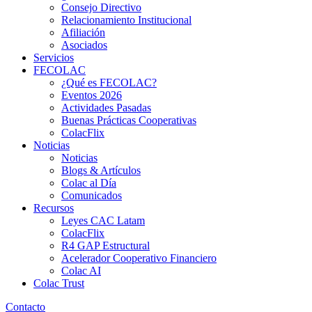
Consejo Directivo
Relacionamiento Institucional
Afiliación
Asociados
Servicios
FECOLAC
¿Qué es FECOLAC?
Eventos 2026
Actividades Pasadas
Buenas Prácticas Cooperativas
ColacFlix
Noticias
Noticias
Blogs & Artículos
Colac al Día
Comunicados
Recursos
Leyes CAC Latam
ColacFlix
R4 GAP Estructural
Acelerador Cooperativo Financiero
Colac AI
Colac Trust
Contacto