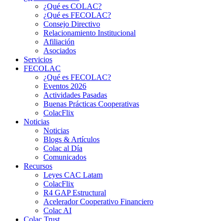
¿Qué es COLAC?
¿Qué es FECOLAC?
Consejo Directivo
Relacionamiento Institucional
Afiliación
Asociados
Servicios
FECOLAC
¿Qué es FECOLAC?
Eventos 2026
Actividades Pasadas
Buenas Prácticas Cooperativas
ColacFlix
Noticias
Noticias
Blogs & Artículos
Colac al Día
Comunicados
Recursos
Leyes CAC Latam
ColacFlix
R4 GAP Estructural
Acelerador Cooperativo Financiero
Colac AI
Colac Trust