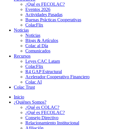
¿Qué es FECOLAC?
Eventos 2026
Actividades Pasadas
Buenas Prácticas Cooperativas
ColacFlix
Noticias
Noticias
Blogs & Artículos
Colac al Día
Comunicados
Recursos
Leyes CAC Latam
ColacFlix
R4 GAP Estructural
Acelerador Cooperativo Financiero
Colac AI
Colac Trust
Inicio
¿Quiénes Somos?
¿Qué es COLAC?
¿Qué es FECOLAC?
Consejo Directivo
Relacionamiento Institucional
Afiliación