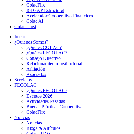
ColacFlix
R4 GAP Estructural
Acelerador Cooperativo Financiero
Colac AI
Colac Trust
Inicio
¿Quiénes Somos?
¿Qué es COLAC?
¿Qué es FECOLAC?
Consejo Directivo
Relacionamiento Institucional
Afiliación
Asociados
Servicios
FECOLAC
¿Qué es FECOLAC?
Eventos 2026
Actividades Pasadas
Buenas Prácticas Cooperativas
ColacFlix
Noticias
Noticias
Blogs & Artículos
Colac al Día