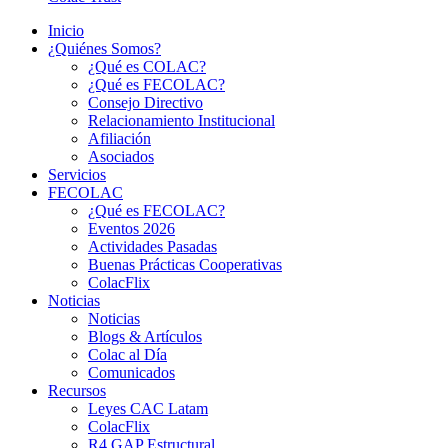
Inicio
¿Quiénes Somos?
¿Qué es COLAC?
¿Qué es FECOLAC?
Consejo Directivo
Relacionamiento Institucional
Afiliación
Asociados
Servicios
FECOLAC
¿Qué es FECOLAC?
Eventos 2026
Actividades Pasadas
Buenas Prácticas Cooperativas
ColacFlix
Noticias
Noticias
Blogs & Artículos
Colac al Día
Comunicados
Recursos
Leyes CAC Latam
ColacFlix
R4 GAP Estructural