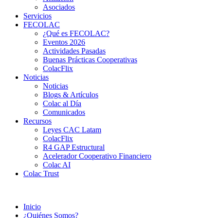
Asociados
Servicios
FECOLAC
¿Qué es FECOLAC?
Eventos 2026
Actividades Pasadas
Buenas Prácticas Cooperativas
ColacFlix
Noticias
Noticias
Blogs & Artículos
Colac al Día
Comunicados
Recursos
Leyes CAC Latam
ColacFlix
R4 GAP Estructural
Acelerador Cooperativo Financiero
Colac AI
Colac Trust
Inicio
¿Quiénes Somos?