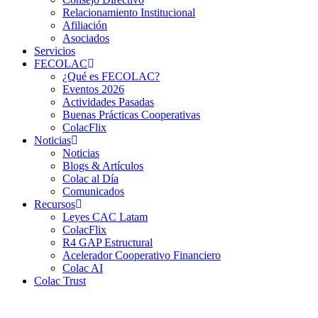
Relacionamiento Institucional
Afiliación
Asociados
Servicios
FECOLAC
¿Qué es FECOLAC?
Eventos 2026
Actividades Pasadas
Buenas Prácticas Cooperativas
ColacFlix
Noticias
Noticias
Blogs & Artículos
Colac al Día
Comunicados
Recursos
Leyes CAC Latam
ColacFlix
R4 GAP Estructural
Acelerador Cooperativo Financiero
Colac AI
Colac Trust