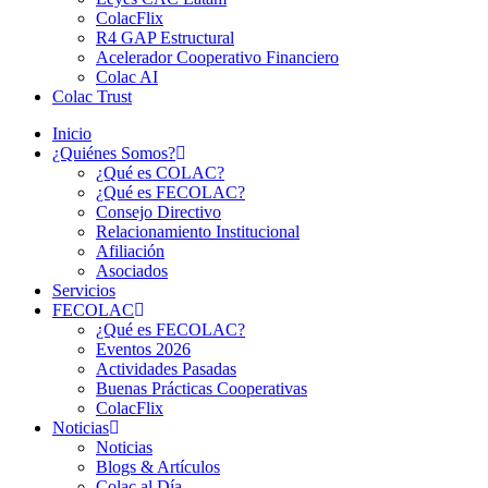
ColacFlix
R4 GAP Estructural
Acelerador Cooperativo Financiero
Colac AI
Colac Trust
Inicio
¿Quiénes Somos?
¿Qué es COLAC?
¿Qué es FECOLAC?
Consejo Directivo
Relacionamiento Institucional
Afiliación
Asociados
Servicios
FECOLAC
¿Qué es FECOLAC?
Eventos 2026
Actividades Pasadas
Buenas Prácticas Cooperativas
ColacFlix
Noticias
Noticias
Blogs & Artículos
Colac al Día