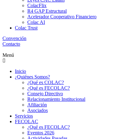
ColacFlix
R4 GAP Estructural
Acelerador Cooperativo Financiero
Colac AI
Colac Trust
Convención
Contacto
Menú
Inicio
¿Quiénes Somos?
¿Qué es COLAC?
¿Qué es FECOLAC?
Consejo Directivo
Relacionamiento Institucional
Afiliación
Asociados
Servicios
FECOLAC
¿Qué es FECOLAC?
Eventos 2026
Actividades Pasadas