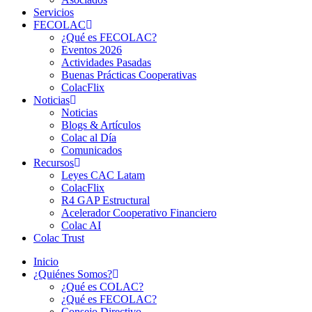
Servicios
FECOLAC
¿Qué es FECOLAC?
Eventos 2026
Actividades Pasadas
Buenas Prácticas Cooperativas
ColacFlix
Noticias
Noticias
Blogs & Artículos
Colac al Día
Comunicados
Recursos
Leyes CAC Latam
ColacFlix
R4 GAP Estructural
Acelerador Cooperativo Financiero
Colac AI
Colac Trust
Inicio
¿Quiénes Somos?
¿Qué es COLAC?
¿Qué es FECOLAC?
Consejo Directivo