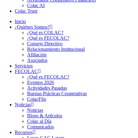
Colac AI
Colac Trust
Inicio
¿Quiénes Somos?
¿Qué es COLAC?
¿Qué es FECOLAC?
Consejo Directivo
Relacionamiento Institucional
Afiliación
Asociados
Servicios
FECOLAC
¿Qué es FECOLAC?
Eventos 2026
Actividades Pasadas
Buenas Prácticas Cooperativas
ColacFlix
Noticias
Noticias
Blogs & Artículos
Colac al Día
Comunicados
Recursos
Leyes CAC Latam