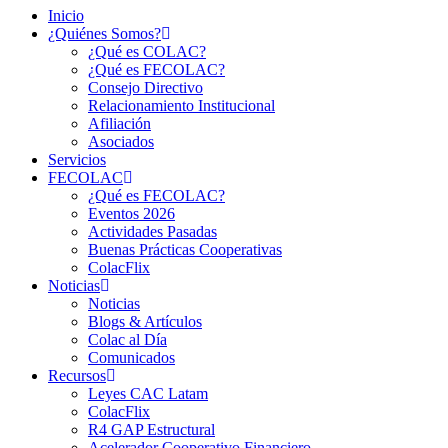
Inicio
¿Quiénes Somos?
¿Qué es COLAC?
¿Qué es FECOLAC?
Consejo Directivo
Relacionamiento Institucional
Afiliación
Asociados
Servicios
FECOLAC
¿Qué es FECOLAC?
Eventos 2026
Actividades Pasadas
Buenas Prácticas Cooperativas
ColacFlix
Noticias
Noticias
Blogs & Artículos
Colac al Día
Comunicados
Recursos
Leyes CAC Latam
ColacFlix
R4 GAP Estructural
Acelerador Cooperativo Financiero