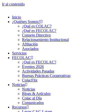
Ir al contenido
Inicio
¿Quiénes Somos?
¿Qué es COLAC?
¿Qué es FECOLAC?
Consejo Directivo
Relacionamiento Institucional
Afiliación
Asociados
Servicios
FECOLAC
¿Qué es FECOLAC?
Eventos 2026
Actividades Pasadas
Buenas Prácticas Cooperativas
ColacFlix
Noticias
Noticias
Blogs & Artículos
Colac al Día
Comunicados
Recursos
Leyes CAC Latam