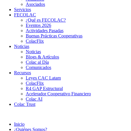
Asociados
Servicios
FECOLAC
¿Qué es FECOLAC?
Eventos 2026
Actividades Pasadas
Buenas Prácticas Cooperativas
ColacFlix
Noticias
Noticias
Blogs & Artículos
Colac al Día
Comunicados
Recursos
Leyes CAC Latam
ColacFlix
R4 GAP Estructural
Acelerador Cooperativo Financiero
Colac AI
Colac Trust
Inicio
¿Quiénes Somos?