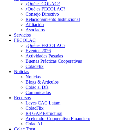
¿Qué es COLAC?
¿Qué es FECOLAC?
Consejo Directivo
Relacionamiento Institucional
Afiliación
Asociados
Servicios
FECOLAC
¿Qué es FECOLAC?
Eventos 2026
Actividades Pasadas
Buenas Prácticas Cooperativas
ColacFlix
Noticias
Noticias
Blogs & Artículos
Colac al Día
Comunicados
Recursos
Leyes CAC Latam
ColacFlix
R4 GAP Estructural
Acelerador Cooperativo Financiero
Colac AI
Colac Trust