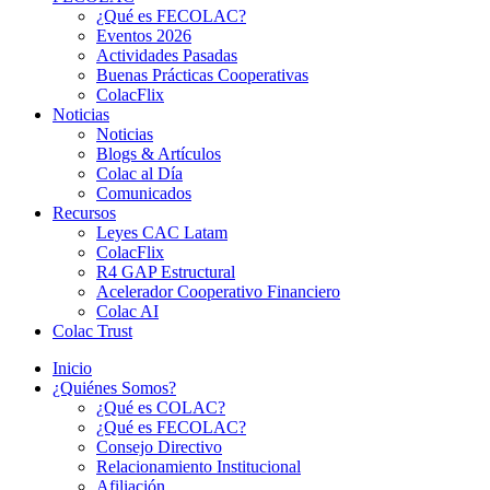
¿Qué es FECOLAC?
Eventos 2026
Actividades Pasadas
Buenas Prácticas Cooperativas
ColacFlix
Noticias
Noticias
Blogs & Artículos
Colac al Día
Comunicados
Recursos
Leyes CAC Latam
ColacFlix
R4 GAP Estructural
Acelerador Cooperativo Financiero
Colac AI
Colac Trust
Inicio
¿Quiénes Somos?
¿Qué es COLAC?
¿Qué es FECOLAC?
Consejo Directivo
Relacionamiento Institucional
Afiliación