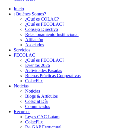
Inicio
¿Quiénes Somos?
¿Qué es COLAC?
¿Qué es FECOLAC?
Consejo Directivo
Relacionamiento Institucional
Afiliación
Asociados
Servicios
FECOLAC
¿Qué es FECOLAC?
Eventos 2026
Actividades Pasadas
Buenas Prácticas Cooperativas
ColacFlix
Noticias
Noticias
Blogs & Artículos
Colac al Día
Comunicados
Recursos
Leyes CAC Latam
ColacFlix
R4 GAP Estructural