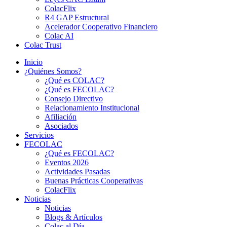
ColacFlix
R4 GAP Estructural
Acelerador Cooperativo Financiero
Colac AI
Colac Trust
Inicio
¿Quiénes Somos?
¿Qué es COLAC?
¿Qué es FECOLAC?
Consejo Directivo
Relacionamiento Institucional
Afiliación
Asociados
Servicios
FECOLAC
¿Qué es FECOLAC?
Eventos 2026
Actividades Pasadas
Buenas Prácticas Cooperativas
ColacFlix
Noticias
Noticias
Blogs & Artículos
Colac al Día