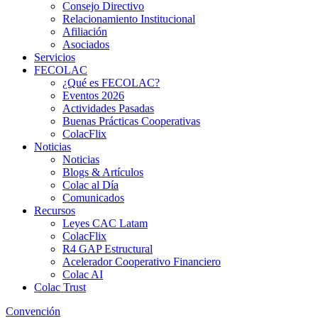
Consejo Directivo
Relacionamiento Institucional
Afiliación
Asociados
Servicios
FECOLAC
¿Qué es FECOLAC?
Eventos 2026
Actividades Pasadas
Buenas Prácticas Cooperativas
ColacFlix
Noticias
Noticias
Blogs & Artículos
Colac al Día
Comunicados
Recursos
Leyes CAC Latam
ColacFlix
R4 GAP Estructural
Acelerador Cooperativo Financiero
Colac AI
Colac Trust
Convención