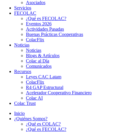
Asociados
Servicios
FECOLAC
¿Qué es FECOLAC?
Eventos 2026
Actividades Pasadas
Buenas Prácticas Cooperativas
ColacFlix
Noticias
Noticias
Blogs & Artículos
Colac al Día
Comunicados
Recursos
Leyes CAC Latam
ColacFlix
R4 GAP Estructural
Acelerador Cooperativo Financiero
Colac AI
Colac Trust
Inicio
¿Quiénes Somos?
¿Qué es COLAC?
¿Qué es FECOLAC?