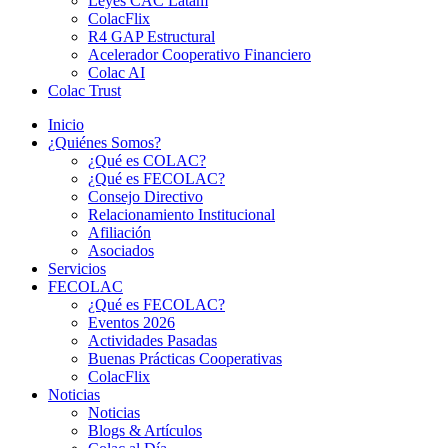
Leyes CAC Latam
ColacFlix
R4 GAP Estructural
Acelerador Cooperativo Financiero
Colac AI
Colac Trust
Inicio
¿Quiénes Somos?
¿Qué es COLAC?
¿Qué es FECOLAC?
Consejo Directivo
Relacionamiento Institucional
Afiliación
Asociados
Servicios
FECOLAC
¿Qué es FECOLAC?
Eventos 2026
Actividades Pasadas
Buenas Prácticas Cooperativas
ColacFlix
Noticias
Noticias
Blogs & Artículos