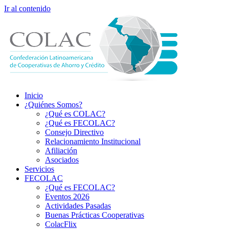
Ir al contenido
Inicio
¿Quiénes Somos?
¿Qué es COLAC?
¿Qué es FECOLAC?
Consejo Directivo
Relacionamiento Institucional
Afiliación
Asociados
Servicios
FECOLAC
¿Qué es FECOLAC?
Eventos 2026
Actividades Pasadas
Buenas Prácticas Cooperativas
ColacFlix