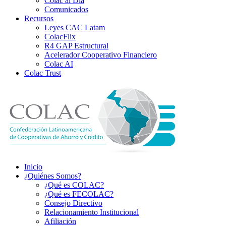
Colac al Día
Comunicados
Recursos
Leyes CAC Latam
ColacFlix
R4 GAP Estructural
Acelerador Cooperativo Financiero
Colac AI
Colac Trust
Inicio
¿Quiénes Somos?
¿Qué es COLAC?
¿Qué es FECOLAC?
Consejo Directivo
Relacionamiento Institucional
Afiliación