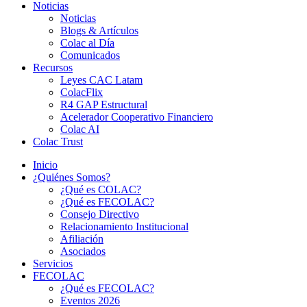
Noticias
Noticias
Blogs & Artículos
Colac al Día
Comunicados
Recursos
Leyes CAC Latam
ColacFlix
R4 GAP Estructural
Acelerador Cooperativo Financiero
Colac AI
Colac Trust
Inicio
¿Quiénes Somos?
¿Qué es COLAC?
¿Qué es FECOLAC?
Consejo Directivo
Relacionamiento Institucional
Afiliación
Asociados
Servicios
FECOLAC
¿Qué es FECOLAC?
Eventos 2026