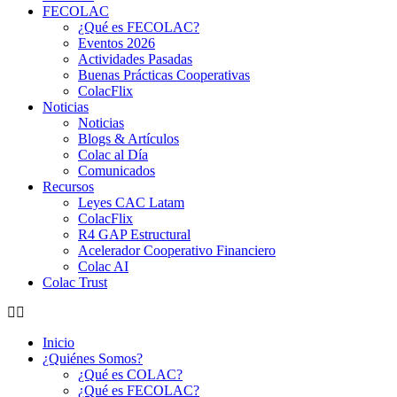
FECOLAC
¿Qué es FECOLAC?
Eventos 2026
Actividades Pasadas
Buenas Prácticas Cooperativas
ColacFlix
Noticias
Noticias
Blogs & Artículos
Colac al Día
Comunicados
Recursos
Leyes CAC Latam
ColacFlix
R4 GAP Estructural
Acelerador Cooperativo Financiero
Colac AI
Colac Trust
Inicio
¿Quiénes Somos?
¿Qué es COLAC?
¿Qué es FECOLAC?