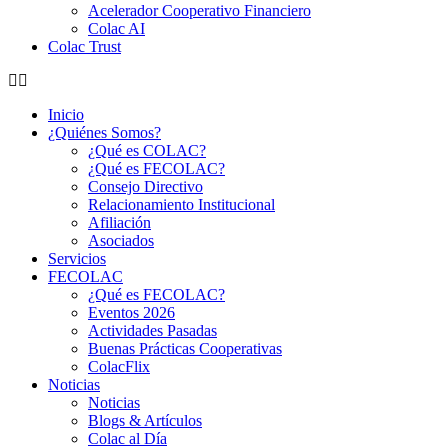
Acelerador Cooperativo Financiero
Colac AI
Colac Trust
Inicio
¿Quiénes Somos?
¿Qué es COLAC?
¿Qué es FECOLAC?
Consejo Directivo
Relacionamiento Institucional
Afiliación
Asociados
Servicios
FECOLAC
¿Qué es FECOLAC?
Eventos 2026
Actividades Pasadas
Buenas Prácticas Cooperativas
ColacFlix
Noticias
Noticias
Blogs & Artículos
Colac al Día