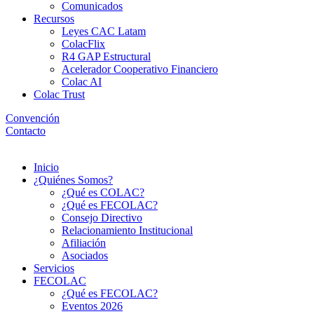
Comunicados
Recursos
Leyes CAC Latam
ColacFlix
R4 GAP Estructural
Acelerador Cooperativo Financiero
Colac AI
Colac Trust
Convención
Contacto
Menú
Inicio
¿Quiénes Somos?
¿Qué es COLAC?
¿Qué es FECOLAC?
Consejo Directivo
Relacionamiento Institucional
Afiliación
Asociados
Servicios
FECOLAC
¿Qué es FECOLAC?
Eventos 2026