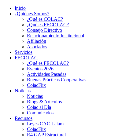
Inicio
¿Quiénes Somos?
¿Qué es COLAC?
¿Qué es FECOLAC?
Consejo Directivo
Relacionamiento Institucional
Afiliación
Asociados
Servicios
FECOLAC
¿Qué es FECOLAC?
Eventos 2026
Actividades Pasadas
Buenas Prácticas Cooperativas
ColacFlix
Noticias
Noticias
Blogs & Artículos
Colac al Día
Comunicados
Recursos
Leyes CAC Latam
ColacFlix
R4 GAP Estructural