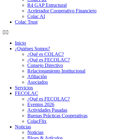
R4 GAP Estructural
Acelerador Cooperativo Financiero
Colac AI
Colac Trust
Inicio
¿Quiénes Somos?
¿Qué es COLAC?
¿Qué es FECOLAC?
Consejo Directivo
Relacionamiento Institucional
Afiliación
Asociados
Servicios
FECOLAC
¿Qué es FECOLAC?
Eventos 2026
Actividades Pasadas
Buenas Prácticas Cooperativas
ColacFlix
Noticias
Noticias
Blogs & Artículos