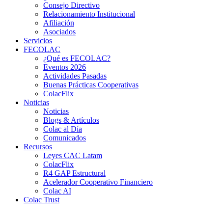
Consejo Directivo
Relacionamiento Institucional
Afiliación
Asociados
Servicios
FECOLAC
¿Qué es FECOLAC?
Eventos 2026
Actividades Pasadas
Buenas Prácticas Cooperativas
ColacFlix
Noticias
Noticias
Blogs & Artículos
Colac al Día
Comunicados
Recursos
Leyes CAC Latam
ColacFlix
R4 GAP Estructural
Acelerador Cooperativo Financiero
Colac AI
Colac Trust