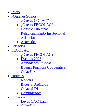
Ir
al
Inicio
contenido
¿Quiénes Somos?
¿Qué es COLAC?
¿Qué es FECOLAC?
Consejo Directivo
Relacionamiento Institucional
Afiliación
Asociados
Servicios
FECOLAC
¿Qué es FECOLAC?
Eventos 2026
Actividades Pasadas
Buenas Prácticas Cooperativas
ColacFlix
Noticias
Noticias
Blogs & Artículos
Colac al Día
Comunicados
Recursos
Leyes CAC Latam
ColacFlix