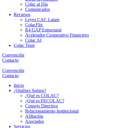
Colac al Día
Comunicados
Recursos
Leyes CAC Latam
ColacFlix
R4 GAP Estructural
Acelerador Cooperativo Financiero
Colac AI
Colac Trust
Convención
Contacto
Convención
Contacto
Inicio
¿Quiénes Somos?
¿Qué es COLAC?
¿Qué es FECOLAC?
Consejo Directivo
Relacionamiento Institucional
Afiliación
Asociados
Servicios