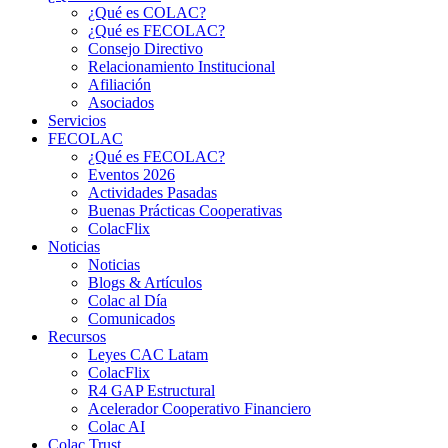
¿Qué es COLAC?
¿Qué es FECOLAC?
Consejo Directivo
Relacionamiento Institucional
Afiliación
Asociados
Servicios
FECOLAC
¿Qué es FECOLAC?
Eventos 2026
Actividades Pasadas
Buenas Prácticas Cooperativas
ColacFlix
Noticias
Noticias
Blogs & Artículos
Colac al Día
Comunicados
Recursos
Leyes CAC Latam
ColacFlix
R4 GAP Estructural
Acelerador Cooperativo Financiero
Colac AI
Colac Trust