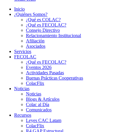
Inicio
¿Quiénes Somos?
¿Qué es COLAC?
¿Qué es FECOLAC?
Consejo Directivo
Relacionamiento Institucional
Afiliación
Asociados
Servicios
FECOLAC
¿Qué es FECOLAC?
Eventos 2026
Actividades Pasadas
Buenas Prácticas Cooperativas
ColacFlix
Noticias
Noticias
Blogs & Artículos
Colac al Día
Comunicados
Recursos
Leyes CAC Latam
ColacFlix
R4 GAP Estructural