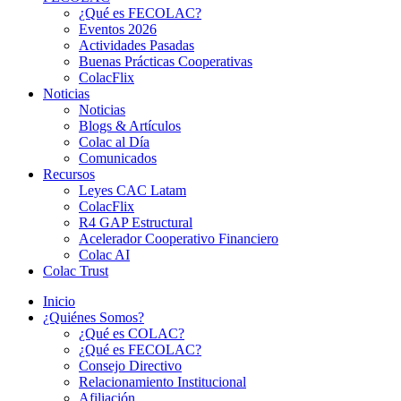
¿Qué es FECOLAC?
Eventos 2026
Actividades Pasadas
Buenas Prácticas Cooperativas
ColacFlix
Noticias
Noticias
Blogs & Artículos
Colac al Día
Comunicados
Recursos
Leyes CAC Latam
ColacFlix
R4 GAP Estructural
Acelerador Cooperativo Financiero
Colac AI
Colac Trust
Inicio
¿Quiénes Somos?
¿Qué es COLAC?
¿Qué es FECOLAC?
Consejo Directivo
Relacionamiento Institucional
Afiliación