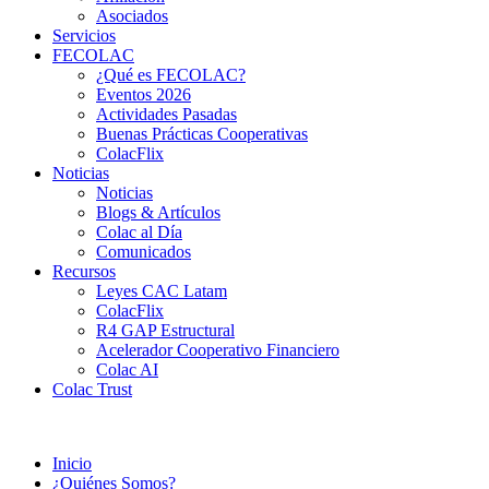
Asociados
Servicios
FECOLAC
¿Qué es FECOLAC?
Eventos 2026
Actividades Pasadas
Buenas Prácticas Cooperativas
ColacFlix
Noticias
Noticias
Blogs & Artículos
Colac al Día
Comunicados
Recursos
Leyes CAC Latam
ColacFlix
R4 GAP Estructural
Acelerador Cooperativo Financiero
Colac AI
Colac Trust
Inicio
¿Quiénes Somos?