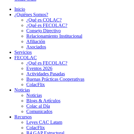
Inicio
¿Quiénes Somos?
¿Qué es COLAC?
¿Qué es FECOLAC?
Consejo Directivo
Relacionamiento Institucional
Afiliación
Asociados
Servicios
FECOLAC
¿Qué es FECOLAC?
Eventos 2026
Actividades Pasadas
Buenas Prácticas Cooperativas
ColacFlix
Noticias
Noticias
Blogs & Artículos
Colac al Día
Comunicados
Recursos
Leyes CAC Latam
ColacFlix
R4 GAP Estructural