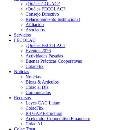
¿Qué es COLAC?
¿Qué es FECOLAC?
Consejo Directivo
Relacionamiento Institucional
Afiliación
Asociados
Servicios
FECOLAC
¿Qué es FECOLAC?
Eventos 2026
Actividades Pasadas
Buenas Prácticas Cooperativas
ColacFlix
Noticias
Noticias
Blogs & Artículos
Colac al Día
Comunicados
Recursos
Leyes CAC Latam
ColacFlix
R4 GAP Estructural
Acelerador Cooperativo Financiero
Colac AI
Colac Trust