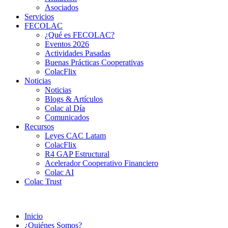
Asociados
Servicios
FECOLAC
¿Qué es FECOLAC?
Eventos 2026
Actividades Pasadas
Buenas Prácticas Cooperativas
ColacFlix
Noticias
Noticias
Blogs & Artículos
Colac al Día
Comunicados
Recursos
Leyes CAC Latam
ColacFlix
R4 GAP Estructural
Acelerador Cooperativo Financiero
Colac AI
Colac Trust
Inicio
¿Quiénes Somos?