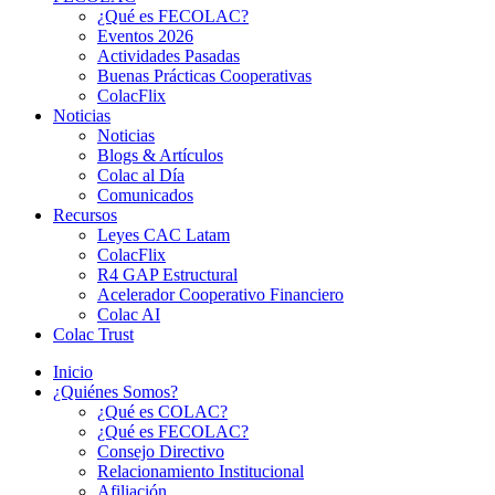
¿Qué es FECOLAC?
Eventos 2026
Actividades Pasadas
Buenas Prácticas Cooperativas
ColacFlix
Noticias
Noticias
Blogs & Artículos
Colac al Día
Comunicados
Recursos
Leyes CAC Latam
ColacFlix
R4 GAP Estructural
Acelerador Cooperativo Financiero
Colac AI
Colac Trust
Inicio
¿Quiénes Somos?
¿Qué es COLAC?
¿Qué es FECOLAC?
Consejo Directivo
Relacionamiento Institucional
Afiliación