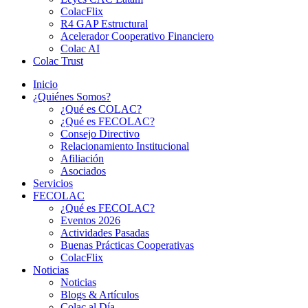
ColacFlix
R4 GAP Estructural
Acelerador Cooperativo Financiero
Colac AI
Colac Trust
Inicio
¿Quiénes Somos?
¿Qué es COLAC?
¿Qué es FECOLAC?
Consejo Directivo
Relacionamiento Institucional
Afiliación
Asociados
Servicios
FECOLAC
¿Qué es FECOLAC?
Eventos 2026
Actividades Pasadas
Buenas Prácticas Cooperativas
ColacFlix
Noticias
Noticias
Blogs & Artículos
Colac al Día