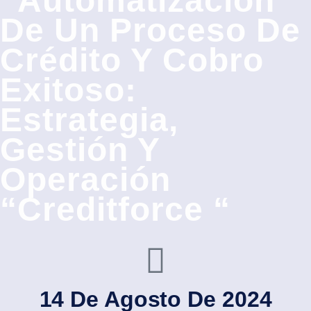
“Automatización
De Un Proceso De
Crédito Y Cobro
Exitoso:
Estrategia,
Gestión Y
Operación
“Creditforce “
14 De Agosto De 2024