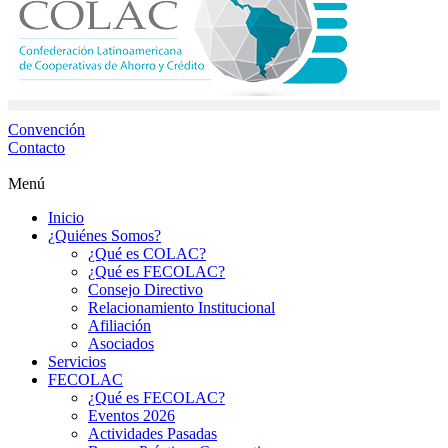
Convención
Contacto
Menú
Inicio
¿Quiénes Somos?
¿Qué es COLAC?
¿Qué es FECOLAC?
Consejo Directivo
Relacionamiento Institucional
Afiliación
Asociados
Servicios
FECOLAC
¿Qué es FECOLAC?
Eventos 2026
Actividades Pasadas