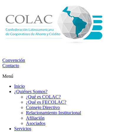
Convención
Contacto
Menú
Inicio
¿Quiénes Somos?
¿Qué es COLAC?
¿Qué es FECOLAC?
Consejo Directivo
Relacionamiento Institucional
Afiliación
Asociados
Servicios