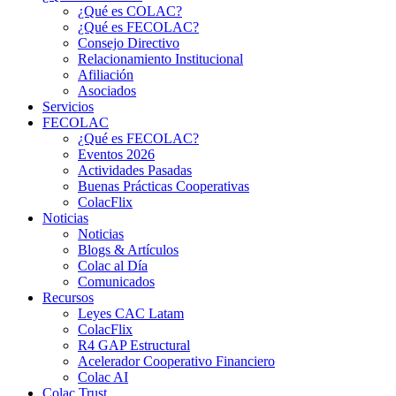
¿Qué es COLAC?
¿Qué es FECOLAC?
Consejo Directivo
Relacionamiento Institucional
Afiliación
Asociados
Servicios
FECOLAC
¿Qué es FECOLAC?
Eventos 2026
Actividades Pasadas
Buenas Prácticas Cooperativas
ColacFlix
Noticias
Noticias
Blogs & Artículos
Colac al Día
Comunicados
Recursos
Leyes CAC Latam
ColacFlix
R4 GAP Estructural
Acelerador Cooperativo Financiero
Colac AI
Colac Trust