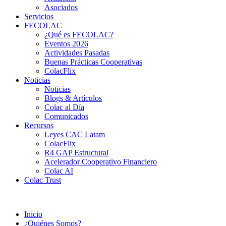
Asociados
Servicios
FECOLAC
¿Qué es FECOLAC?
Eventos 2026
Actividades Pasadas
Buenas Prácticas Cooperativas
ColacFlix
Noticias
Noticias
Blogs & Artículos
Colac al Día
Comunicados
Recursos
Leyes CAC Latam
ColacFlix
R4 GAP Estructural
Acelerador Cooperativo Financiero
Colac AI
Colac Trust
Inicio
¿Quiénes Somos?