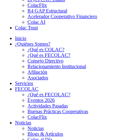
ColacFlix
R4 GAP Estructural
Acelerador Cooperativo Financiero
Colac AI
Colac Trust
Inicio
¿Quiénes Somos?
¿Qué es COLAC?
¿Qué es FECOLAC?
Consejo Directivo
Relacionamiento Institucional
Afiliación
Asociados
Servicios
FECOLAC
¿Qué es FECOLAC?
Eventos 2026
Actividades Pasadas
Buenas Prácticas Cooperativas
ColacFlix
Noticias
Noticias
Blogs & Artículos
Colac al Día