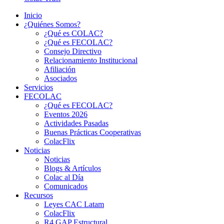
Inicio
¿Quiénes Somos?
¿Qué es COLAC?
¿Qué es FECOLAC?
Consejo Directivo
Relacionamiento Institucional
Afiliación
Asociados
Servicios
FECOLAC
¿Qué es FECOLAC?
Eventos 2026
Actividades Pasadas
Buenas Prácticas Cooperativas
ColacFlix
Noticias
Noticias
Blogs & Artículos
Colac al Día
Comunicados
Recursos
Leyes CAC Latam
ColacFlix
R4 GAP Estructural