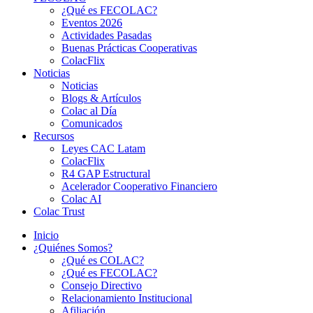
¿Qué es FECOLAC?
Eventos 2026
Actividades Pasadas
Buenas Prácticas Cooperativas
ColacFlix
Noticias
Noticias
Blogs & Artículos
Colac al Día
Comunicados
Recursos
Leyes CAC Latam
ColacFlix
R4 GAP Estructural
Acelerador Cooperativo Financiero
Colac AI
Colac Trust
Inicio
¿Quiénes Somos?
¿Qué es COLAC?
¿Qué es FECOLAC?
Consejo Directivo
Relacionamiento Institucional
Afiliación