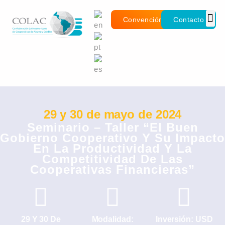
Convención
Contacto
29 y 30 de mayo de 2024
Seminario – Taller “El Buen
Gobierno Cooperativo Y Su Impacto
En La Productividad Y La
Competitividad De Las
Cooperativas Financieras”
29 Y 30 De
Modalidad:
Inversión: USD