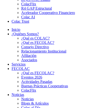
ColacFlix
R4 GAP Estructural
Acelerador Cooperativo Financiero
Colac AI
Colac Trust
Inicio
¿Quiénes Somos?
¿Qué es COLAC?
¿Qué es FECOLAC?
Consejo Directivo
Relacionamiento Institucional
Afiliación
Asociados
Servicios
FECOLAC
¿Qué es FECOLAC?
Eventos 2026
Actividades Pasadas
Buenas Prácticas Cooperativas
ColacFlix
Noticias
Noticias
Blogs & Artículos
Colac al Día