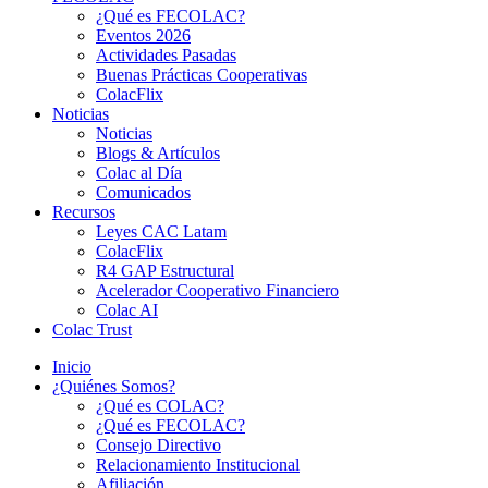
¿Qué es FECOLAC?
Eventos 2026
Actividades Pasadas
Buenas Prácticas Cooperativas
ColacFlix
Noticias
Noticias
Blogs & Artículos
Colac al Día
Comunicados
Recursos
Leyes CAC Latam
ColacFlix
R4 GAP Estructural
Acelerador Cooperativo Financiero
Colac AI
Colac Trust
Inicio
¿Quiénes Somos?
¿Qué es COLAC?
¿Qué es FECOLAC?
Consejo Directivo
Relacionamiento Institucional
Afiliación