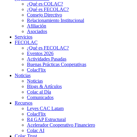
¿Qué es COLAC?
¿Qué es FECOLAC?
Consejo Directivo
Relacionamiento Institucional
Afiliación
Asociados
Servicios
FECOLAC
¿Qué es FECOLAC?
Eventos 2026
Actividades Pasadas
Buenas Prácticas Cooperativas
ColacFlix
Noticias
Noticias
Blogs & Artículos
Colac al Día
Comunicados
Recursos
Leyes CAC Latam
ColacFlix
R4 GAP Estructural
Acelerador Cooperativo Financiero
Colac AI
Colac Trust