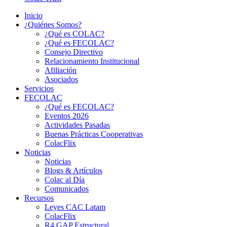
Inicio
¿Quiénes Somos?
¿Qué es COLAC?
¿Qué es FECOLAC?
Consejo Directivo
Relacionamiento Institucional
Afiliación
Asociados
Servicios
FECOLAC
¿Qué es FECOLAC?
Eventos 2026
Actividades Pasadas
Buenas Prácticas Cooperativas
ColacFlix
Noticias
Noticias
Blogs & Artículos
Colac al Día
Comunicados
Recursos
Leyes CAC Latam
ColacFlix
R4 GAP Estructural