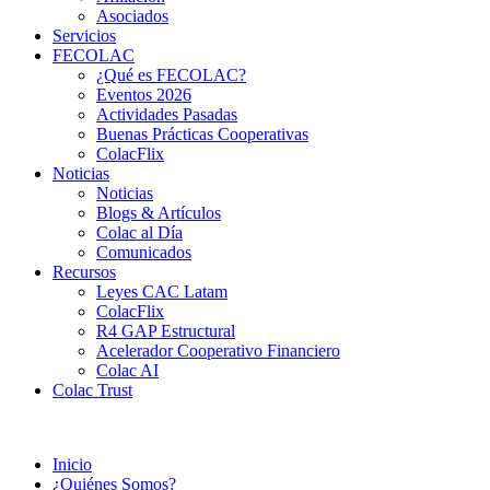
Asociados
Servicios
FECOLAC
¿Qué es FECOLAC?
Eventos 2026
Actividades Pasadas
Buenas Prácticas Cooperativas
ColacFlix
Noticias
Noticias
Blogs & Artículos
Colac al Día
Comunicados
Recursos
Leyes CAC Latam
ColacFlix
R4 GAP Estructural
Acelerador Cooperativo Financiero
Colac AI
Colac Trust
Inicio
¿Quiénes Somos?