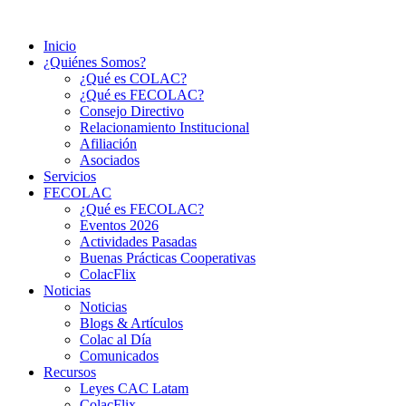
Ir
al
Inicio
contenido
¿Quiénes Somos?
¿Qué es COLAC?
¿Qué es FECOLAC?
Consejo Directivo
Relacionamiento Institucional
Afiliación
Asociados
Servicios
FECOLAC
¿Qué es FECOLAC?
Eventos 2026
Actividades Pasadas
Buenas Prácticas Cooperativas
ColacFlix
Noticias
Noticias
Blogs & Artículos
Colac al Día
Comunicados
Recursos
Leyes CAC Latam
ColacFlix