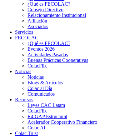
¿Qué es FECOLAC?
Consejo Directivo
Relacionamiento Institucional
Afiliación
Asociados
Servicios
FECOLAC
¿Qué es FECOLAC?
Eventos 2026
Actividades Pasadas
Buenas Prácticas Cooperativas
ColacFlix
Noticias
Noticias
Blogs & Artículos
Colac al Día
Comunicados
Recursos
Leyes CAC Latam
ColacFlix
R4 GAP Estructural
Acelerador Cooperativo Financiero
Colac AI
Colac Trust