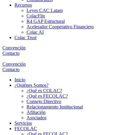
Recursos
Leyes CAC Latam
ColacFlix
R4 GAP Estructural
Acelerador Cooperativo Financiero
Colac AI
Colac Trust
Convención
Contacto
Convención
Contacto
Inicio
¿Quiénes Somos?
¿Qué es COLAC?
¿Qué es FECOLAC?
Consejo Directivo
Relacionamiento Institucional
Afiliación
Asociados
Servicios
FECOLAC
¿Qué es FECOLAC?