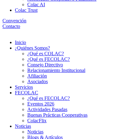
Colac AI
Colac Trust
Convención
Contacto
Menú
Inicio
¿Quiénes Somos?
¿Qué es COLAC?
¿Qué es FECOLAC?
Consejo Directivo
Relacionamiento Institucional
Afiliación
Asociados
Servicios
FECOLAC
¿Qué es FECOLAC?
Eventos 2026
Actividades Pasadas
Buenas Prácticas Cooperativas
ColacFlix
Noticias
Noticias
Blogs & Artículos