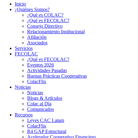
Inicio
¿Quiénes Somos?
¿Qué es COLAC?
¿Qué es FECOLAC?
Consejo Directivo
Relacionamiento Institucional
Afiliación
Asociados
Servicios
FECOLAC
¿Qué es FECOLAC?
Eventos 2026
Actividades Pasadas
Buenas Prácticas Cooperativas
ColacFlix
Noticias
Noticias
Blogs & Artículos
Colac al Día
Comunicados
Recursos
Leyes CAC Latam
ColacFlix
R4 GAP Estructural
Acelerador Cooperativo Financiero