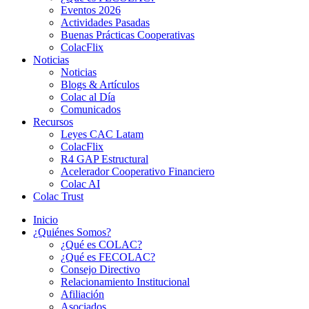
Eventos 2026
Actividades Pasadas
Buenas Prácticas Cooperativas
ColacFlix
Noticias
Noticias
Blogs & Artículos
Colac al Día
Comunicados
Recursos
Leyes CAC Latam
ColacFlix
R4 GAP Estructural
Acelerador Cooperativo Financiero
Colac AI
Colac Trust
Inicio
¿Quiénes Somos?
¿Qué es COLAC?
¿Qué es FECOLAC?
Consejo Directivo
Relacionamiento Institucional
Afiliación
Asociados