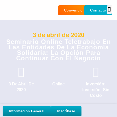
Convención
Contacto
3 de abril de 2020
Seminario Online Teletrabajo En
Las Entidades De La Economía
Solidaria: La Opción Para
Continuar Con El Negocio
3 De Abril De
Online
Inversión:
2020
Inversión: Sin
Costo
Información General
Inscríbase