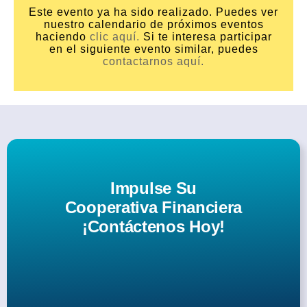
Este evento ya ha sido realizado. Puedes ver
nuestro calendario de próximos eventos
haciendo
clic aquí.
Si te interesa participar
en el siguiente evento similar, puedes
contactarnos aquí.
Impulse Su
Cooperativa Financiera
¡Contáctenos Hoy!