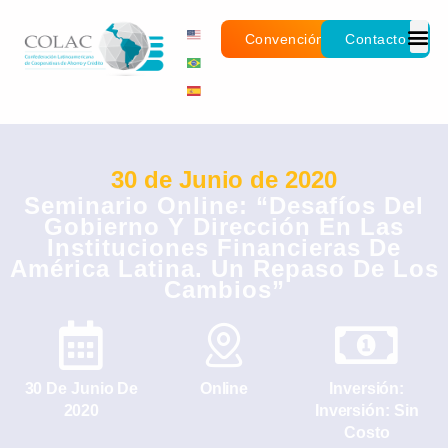
Convención
Contacto
30 de Junio de 2020
Seminario Online: “Desafíos Del
Gobierno Y Dirección En Las
Instituciones Financieras De
América Latina. Un Repaso De Los
Cambios”
30 De Junio De
Online
Inversión:
2020
Inversión: Sin
Costo