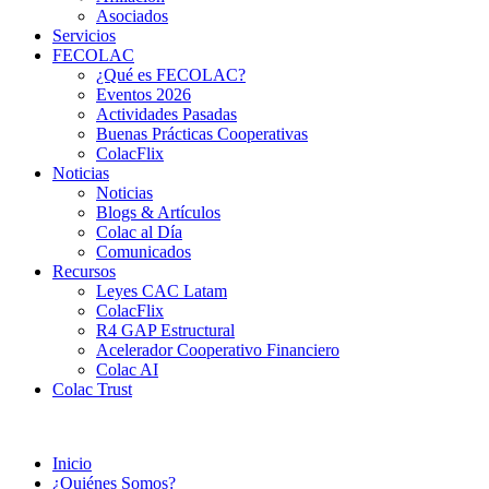
Asociados
Servicios
FECOLAC
¿Qué es FECOLAC?
Eventos 2026
Actividades Pasadas
Buenas Prácticas Cooperativas
ColacFlix
Noticias
Noticias
Blogs & Artículos
Colac al Día
Comunicados
Recursos
Leyes CAC Latam
ColacFlix
R4 GAP Estructural
Acelerador Cooperativo Financiero
Colac AI
Colac Trust
Inicio
¿Quiénes Somos?