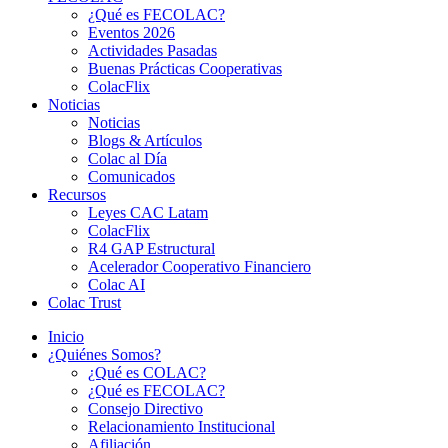
¿Qué es FECOLAC?
Eventos 2026
Actividades Pasadas
Buenas Prácticas Cooperativas
ColacFlix
Noticias
Noticias
Blogs & Artículos
Colac al Día
Comunicados
Recursos
Leyes CAC Latam
ColacFlix
R4 GAP Estructural
Acelerador Cooperativo Financiero
Colac AI
Colac Trust
Inicio
¿Quiénes Somos?
¿Qué es COLAC?
¿Qué es FECOLAC?
Consejo Directivo
Relacionamiento Institucional
Afiliación