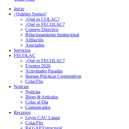
Inicio
¿Quiénes Somos?
¿Qué es COLAC?
¿Qué es FECOLAC?
Consejo Directivo
Relacionamiento Institucional
Afiliación
Asociados
Servicios
FECOLAC
¿Qué es FECOLAC?
Eventos 2026
Actividades Pasadas
Buenas Prácticas Cooperativas
ColacFlix
Noticias
Noticias
Blogs & Artículos
Colac al Día
Comunicados
Recursos
Leyes CAC Latam
ColacFlix
R4 GAP Estructural