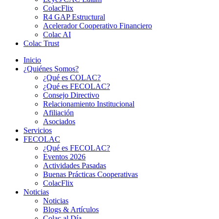
ColacFlix
R4 GAP Estructural
Acelerador Cooperativo Financiero
Colac AI
Colac Trust
Inicio
¿Quiénes Somos?
¿Qué es COLAC?
¿Qué es FECOLAC?
Consejo Directivo
Relacionamiento Institucional
Afiliación
Asociados
Servicios
FECOLAC
¿Qué es FECOLAC?
Eventos 2026
Actividades Pasadas
Buenas Prácticas Cooperativas
ColacFlix
Noticias
Noticias
Blogs & Artículos
Colac al Día