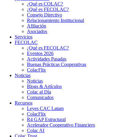
¿Qué es COLAC?
¿Qué es FECOLAC?
Consejo Directivo
Relacionamiento Institucional
Afiliación
Asociados
Servicios
FECOLAC
¿Qué es FECOLAC?
Eventos 2026
Actividades Pasadas
Buenas Prácticas Cooperativas
ColacFlix
Noticias
Noticias
Blogs & Artículos
Colac al Día
Comunicados
Recursos
Leyes CAC Latam
ColacFlix
R4 GAP Estructural
Acelerador Cooperativo Financiero
Colac AI
Colac Trust