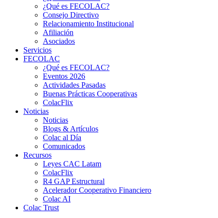
¿Qué es FECOLAC?
Consejo Directivo
Relacionamiento Institucional
Afiliación
Asociados
Servicios
FECOLAC
¿Qué es FECOLAC?
Eventos 2026
Actividades Pasadas
Buenas Prácticas Cooperativas
ColacFlix
Noticias
Noticias
Blogs & Artículos
Colac al Día
Comunicados
Recursos
Leyes CAC Latam
ColacFlix
R4 GAP Estructural
Acelerador Cooperativo Financiero
Colac AI
Colac Trust