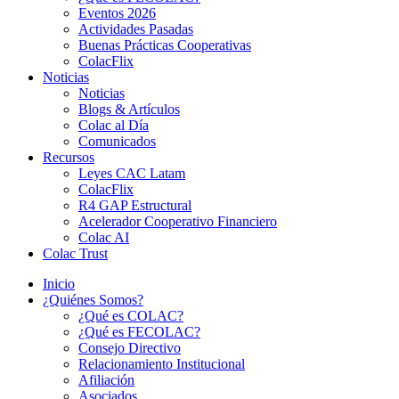
Eventos 2026
Actividades Pasadas
Buenas Prácticas Cooperativas
ColacFlix
Noticias
Noticias
Blogs & Artículos
Colac al Día
Comunicados
Recursos
Leyes CAC Latam
ColacFlix
R4 GAP Estructural
Acelerador Cooperativo Financiero
Colac AI
Colac Trust
Inicio
¿Quiénes Somos?
¿Qué es COLAC?
¿Qué es FECOLAC?
Consejo Directivo
Relacionamiento Institucional
Afiliación
Asociados