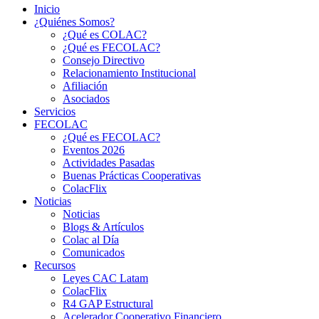
Inicio
¿Quiénes Somos?
¿Qué es COLAC?
¿Qué es FECOLAC?
Consejo Directivo
Relacionamiento Institucional
Afiliación
Asociados
Servicios
FECOLAC
¿Qué es FECOLAC?
Eventos 2026
Actividades Pasadas
Buenas Prácticas Cooperativas
ColacFlix
Noticias
Noticias
Blogs & Artículos
Colac al Día
Comunicados
Recursos
Leyes CAC Latam
ColacFlix
R4 GAP Estructural
Acelerador Cooperativo Financiero