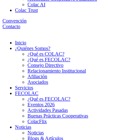
Colac AI
Colac Trust
Convención
Contacto
Menú
Inicio
¿Quiénes Somos?
¿Qué es COLAC?
¿Qué es FECOLAC?
Consejo Directivo
Relacionamiento Institucional
Afiliación
Asociados
Servicios
FECOLAC
¿Qué es FECOLAC?
Eventos 2026
Actividades Pasadas
Buenas Prácticas Cooperativas
ColacFlix
Noticias
Noticias
Blogs & Artículos