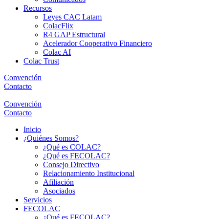
Recursos
Leyes CAC Latam
ColacFlix
R4 GAP Estructural
Acelerador Cooperativo Financiero
Colac AI
Colac Trust
Convención
Contacto
Convención
Contacto
Inicio
¿Quiénes Somos?
¿Qué es COLAC?
¿Qué es FECOLAC?
Consejo Directivo
Relacionamiento Institucional
Afiliación
Asociados
Servicios
FECOLAC
¿Qué es FECOLAC?