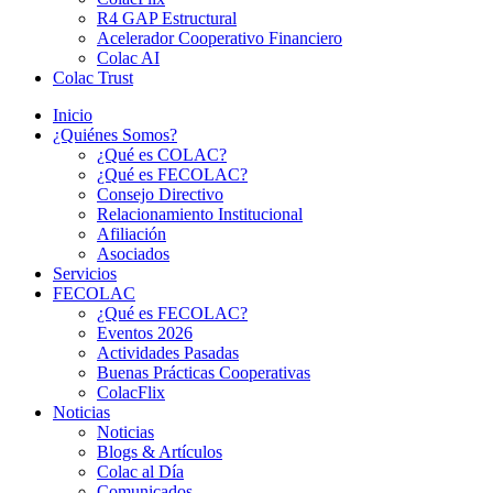
R4 GAP Estructural
Acelerador Cooperativo Financiero
Colac AI
Colac Trust
Inicio
¿Quiénes Somos?
¿Qué es COLAC?
¿Qué es FECOLAC?
Consejo Directivo
Relacionamiento Institucional
Afiliación
Asociados
Servicios
FECOLAC
¿Qué es FECOLAC?
Eventos 2026
Actividades Pasadas
Buenas Prácticas Cooperativas
ColacFlix
Noticias
Noticias
Blogs & Artículos
Colac al Día
Comunicados