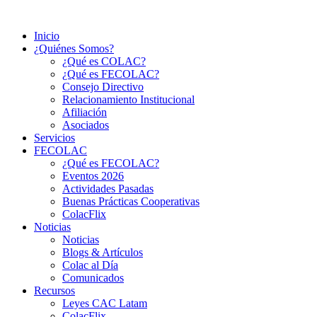
Ir
al
Inicio
contenido
¿Quiénes Somos?
¿Qué es COLAC?
¿Qué es FECOLAC?
Consejo Directivo
Relacionamiento Institucional
Afiliación
Asociados
Servicios
FECOLAC
¿Qué es FECOLAC?
Eventos 2026
Actividades Pasadas
Buenas Prácticas Cooperativas
ColacFlix
Noticias
Noticias
Blogs & Artículos
Colac al Día
Comunicados
Recursos
Leyes CAC Latam
ColacFlix