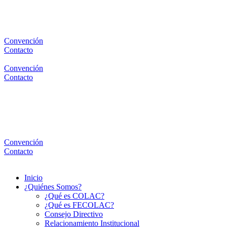
Ir
al
contenido
Convención
Contacto
Convención
Contacto
Convención
Contacto
Menú
Inicio
¿Quiénes Somos?
¿Qué es COLAC?
¿Qué es FECOLAC?
Consejo Directivo
Relacionamiento Institucional