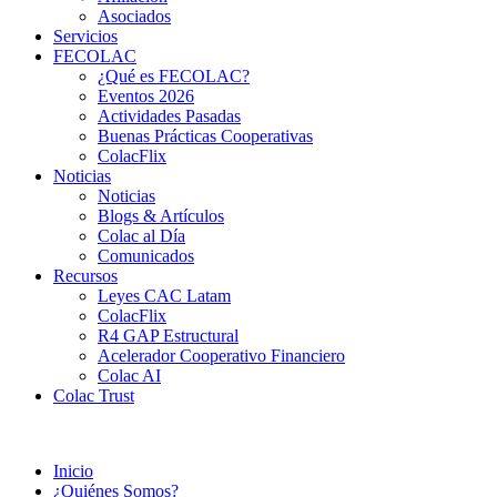
Asociados
Servicios
FECOLAC
¿Qué es FECOLAC?
Eventos 2026
Actividades Pasadas
Buenas Prácticas Cooperativas
ColacFlix
Noticias
Noticias
Blogs & Artículos
Colac al Día
Comunicados
Recursos
Leyes CAC Latam
ColacFlix
R4 GAP Estructural
Acelerador Cooperativo Financiero
Colac AI
Colac Trust
Inicio
¿Quiénes Somos?