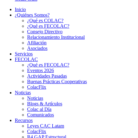
Inicio
¿Quiénes Somos?
¿Qué es COLAC?
¿Qué es FECOLAC?
Consejo Directivo
Relacionamiento Institucional
Afiliación
Asociados
Servicios
FECOLAC
¿Qué es FECOLAC?
Eventos 2026
Actividades Pasadas
Buenas Prácticas Cooperativas
ColacFlix
Noticias
Noticias
Blogs & Artículos
Colac al Día
Comunicados
Recursos
Leyes CAC Latam
ColacFlix
R4 GAP Estructural