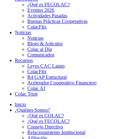
¿Qué es FECOLAC?
Eventos 2026
Actividades Pasadas
Buenas Prácticas Cooperativas
ColacFlix
Noticias
Noticias
Blogs & Artículos
Colac al Día
Comunicados
Recursos
Leyes CAC Latam
ColacFlix
R4 GAP Estructural
Acelerador Cooperativo Financiero
Colac AI
Colac Trust
Inicio
¿Quiénes Somos?
¿Qué es COLAC?
¿Qué es FECOLAC?
Consejo Directivo
Relacionamiento Institucional
Afiliación