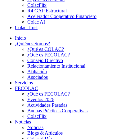
ColacFlix
R4 GAP Estructural
Acelerador Cooperativo Financiero
Colac AI
Colac Trust
Inicio
¿Quiénes Somos?
¿Qué es COLAC?
¿Qué es FECOLAC?
Consejo Directivo
Relacionamiento Institucional
Afiliación
Asociados
Servicios
FECOLAC
¿Qué es FECOLAC?
Eventos 2026
Actividades Pasadas
Buenas Prácticas Cooperativas
ColacFlix
Noticias
Noticias
Blogs & Artículos
Colac al Día