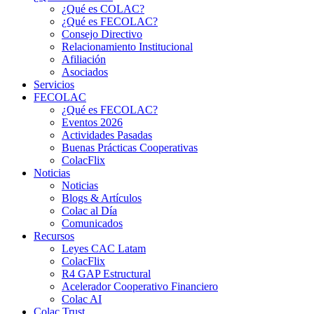
¿Qué es COLAC?
¿Qué es FECOLAC?
Consejo Directivo
Relacionamiento Institucional
Afiliación
Asociados
Servicios
FECOLAC
¿Qué es FECOLAC?
Eventos 2026
Actividades Pasadas
Buenas Prácticas Cooperativas
ColacFlix
Noticias
Noticias
Blogs & Artículos
Colac al Día
Comunicados
Recursos
Leyes CAC Latam
ColacFlix
R4 GAP Estructural
Acelerador Cooperativo Financiero
Colac AI
Colac Trust