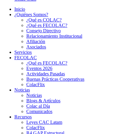
Inicio
¿Quiénes Somos?
¿Qué es COLAC?
¿Qué es FECOLAC?
Consejo Directivo
Relacionamiento Institucional
Afiliación
Asociados
Servicios
FECOLAC
¿Qué es FECOLAC?
Eventos 2026
Actividades Pasadas
Buenas Prácticas Cooperativas
ColacFlix
Noticias
Noticias
Blogs & Artículos
Colac al Día
Comunicados
Recursos
Leyes CAC Latam
ColacFlix
R4 GAP Estructural