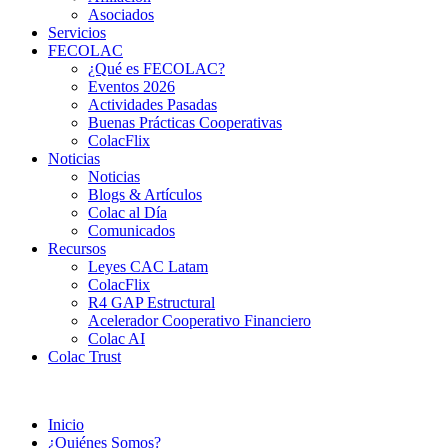
Asociados
Servicios
FECOLAC
¿Qué es FECOLAC?
Eventos 2026
Actividades Pasadas
Buenas Prácticas Cooperativas
ColacFlix
Noticias
Noticias
Blogs & Artículos
Colac al Día
Comunicados
Recursos
Leyes CAC Latam
ColacFlix
R4 GAP Estructural
Acelerador Cooperativo Financiero
Colac AI
Colac Trust
Inicio
¿Quiénes Somos?