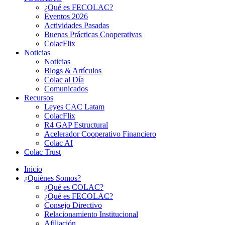
¿Qué es FECOLAC?
Eventos 2026
Actividades Pasadas
Buenas Prácticas Cooperativas
ColacFlix
Noticias
Noticias
Blogs & Artículos
Colac al Día
Comunicados
Recursos
Leyes CAC Latam
ColacFlix
R4 GAP Estructural
Acelerador Cooperativo Financiero
Colac AI
Colac Trust
Inicio
¿Quiénes Somos?
¿Qué es COLAC?
¿Qué es FECOLAC?
Consejo Directivo
Relacionamiento Institucional
Afiliación