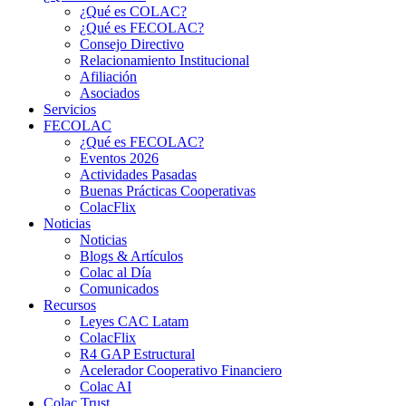
¿Qué es COLAC?
¿Qué es FECOLAC?
Consejo Directivo
Relacionamiento Institucional
Afiliación
Asociados
Servicios
FECOLAC
¿Qué es FECOLAC?
Eventos 2026
Actividades Pasadas
Buenas Prácticas Cooperativas
ColacFlix
Noticias
Noticias
Blogs & Artículos
Colac al Día
Comunicados
Recursos
Leyes CAC Latam
ColacFlix
R4 GAP Estructural
Acelerador Cooperativo Financiero
Colac AI
Colac Trust