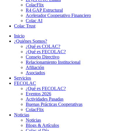
ColacFlix
R4 GAP Estructural
Acelerador Cooperativo Financiero
Colac AI
Colac Trust
Inicio
¿Quiénes Somos?
¿Qué es COLAC?
¿Qué es FECOLAC?
Consejo Directivo
Relacionamiento Institucional
Afiliación
Asociados
Servicios
FECOLAC
¿Qué es FECOLAC?
Eventos 2026
Actividades Pasadas
Buenas Prácticas Cooperativas
ColacFlix
Noticias
Noticias
Blogs & Artículos
Colac al Día