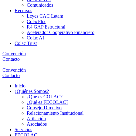
Comunicados
Recursos
Leyes CAC Latam
ColacFlix
R4 GAP Estructural
Acelerador Cooperativo Financiero
Colac AI
Colac Trust
Convención
Contacto
Convención
Contacto
Inicio
¿Quiénes Somos?
¿Qué es COLAC?
¿Qué es FECOLAC?
Consejo Directivo
Relacionamiento Institucional
Afiliación
Asociados
Servicios
FECOLAC