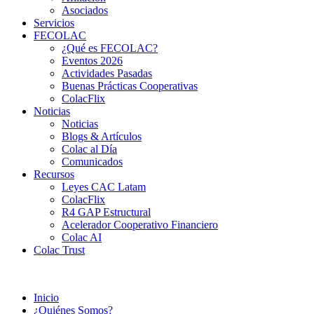
Asociados
Servicios
FECOLAC
¿Qué es FECOLAC?
Eventos 2026
Actividades Pasadas
Buenas Prácticas Cooperativas
ColacFlix
Noticias
Noticias
Blogs & Artículos
Colac al Día
Comunicados
Recursos
Leyes CAC Latam
ColacFlix
R4 GAP Estructural
Acelerador Cooperativo Financiero
Colac AI
Colac Trust
Inicio
¿Quiénes Somos?