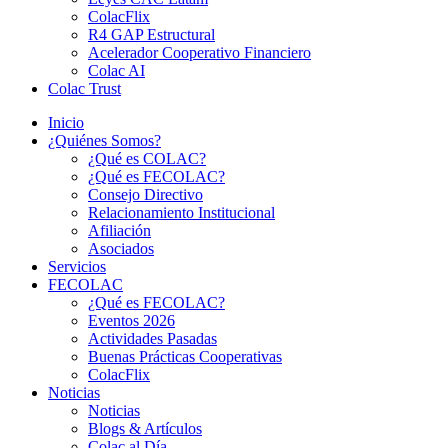
ColacFlix
R4 GAP Estructural
Acelerador Cooperativo Financiero
Colac AI
Colac Trust
Inicio
¿Quiénes Somos?
¿Qué es COLAC?
¿Qué es FECOLAC?
Consejo Directivo
Relacionamiento Institucional
Afiliación
Asociados
Servicios
FECOLAC
¿Qué es FECOLAC?
Eventos 2026
Actividades Pasadas
Buenas Prácticas Cooperativas
ColacFlix
Noticias
Noticias
Blogs & Artículos
Colac al Día