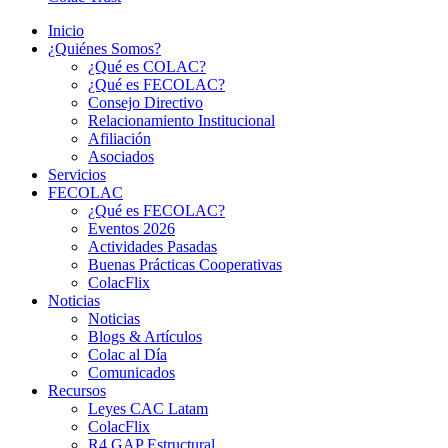
Inicio
¿Quiénes Somos?
¿Qué es COLAC?
¿Qué es FECOLAC?
Consejo Directivo
Relacionamiento Institucional
Afiliación
Asociados
Servicios
FECOLAC
¿Qué es FECOLAC?
Eventos 2026
Actividades Pasadas
Buenas Prácticas Cooperativas
ColacFlix
Noticias
Noticias
Blogs & Artículos
Colac al Día
Comunicados
Recursos
Leyes CAC Latam
ColacFlix
R4 GAP Estructural