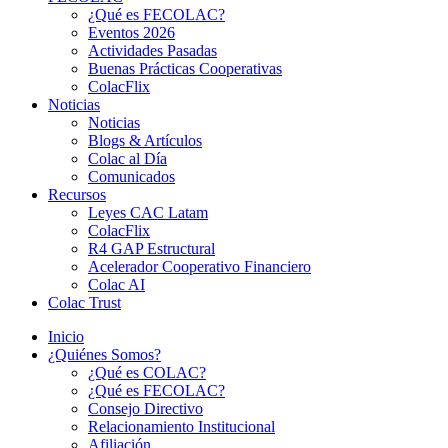
¿Qué es FECOLAC?
Eventos 2026
Actividades Pasadas
Buenas Prácticas Cooperativas
ColacFlix
Noticias
Noticias
Blogs & Artículos
Colac al Día
Comunicados
Recursos
Leyes CAC Latam
ColacFlix
R4 GAP Estructural
Acelerador Cooperativo Financiero
Colac AI
Colac Trust
Inicio
¿Quiénes Somos?
¿Qué es COLAC?
¿Qué es FECOLAC?
Consejo Directivo
Relacionamiento Institucional
Afiliación