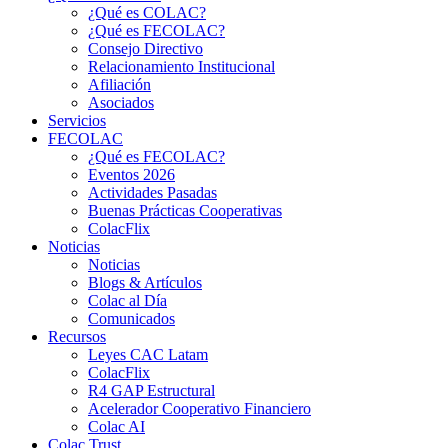
¿Qué es COLAC?
¿Qué es FECOLAC?
Consejo Directivo
Relacionamiento Institucional
Afiliación
Asociados
Servicios
FECOLAC
¿Qué es FECOLAC?
Eventos 2026
Actividades Pasadas
Buenas Prácticas Cooperativas
ColacFlix
Noticias
Noticias
Blogs & Artículos
Colac al Día
Comunicados
Recursos
Leyes CAC Latam
ColacFlix
R4 GAP Estructural
Acelerador Cooperativo Financiero
Colac AI
Colac Trust