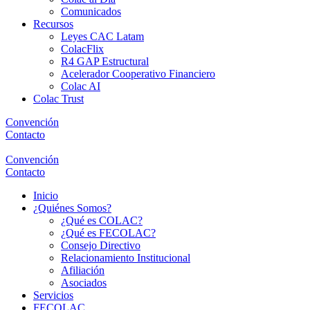
Comunicados
Recursos
Leyes CAC Latam
ColacFlix
R4 GAP Estructural
Acelerador Cooperativo Financiero
Colac AI
Colac Trust
Convención
Contacto
Convención
Contacto
Inicio
¿Quiénes Somos?
¿Qué es COLAC?
¿Qué es FECOLAC?
Consejo Directivo
Relacionamiento Institucional
Afiliación
Asociados
Servicios
FECOLAC