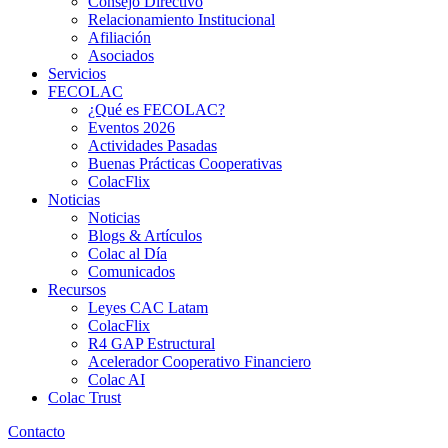
Consejo Directivo
Relacionamiento Institucional
Afiliación
Asociados
Servicios
FECOLAC
¿Qué es FECOLAC?
Eventos 2026
Actividades Pasadas
Buenas Prácticas Cooperativas
ColacFlix
Noticias
Noticias
Blogs & Artículos
Colac al Día
Comunicados
Recursos
Leyes CAC Latam
ColacFlix
R4 GAP Estructural
Acelerador Cooperativo Financiero
Colac AI
Colac Trust
Contacto