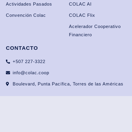
Actividades Pasados
COLAC AI
Convención Colac
COLAC Flix
Acelerador Cooperativo
Financiero
CONTACTO
+507 227-3322
info@colac.coop
Boulevard, Punta Pacífica, Torres de las Américas
Copyright 2025 Colac. Todos los derechos reservados.
Desarrollado por
Quattro Medios Digitales