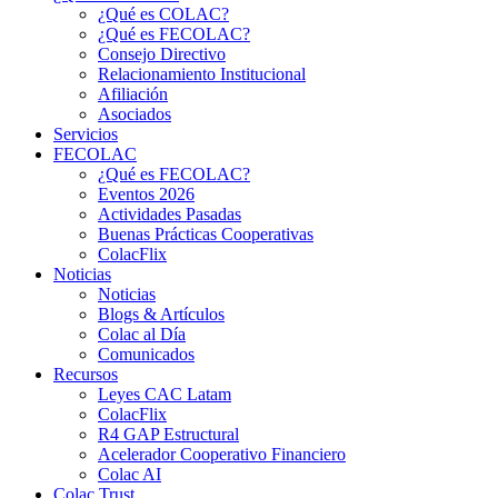
¿Qué es COLAC?
¿Qué es FECOLAC?
Consejo Directivo
Relacionamiento Institucional
Afiliación
Asociados
Servicios
FECOLAC
¿Qué es FECOLAC?
Eventos 2026
Actividades Pasadas
Buenas Prácticas Cooperativas
ColacFlix
Noticias
Noticias
Blogs & Artículos
Colac al Día
Comunicados
Recursos
Leyes CAC Latam
ColacFlix
R4 GAP Estructural
Acelerador Cooperativo Financiero
Colac AI
Colac Trust