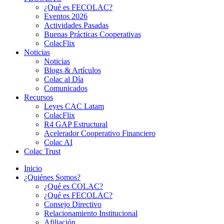
¿Qué es FECOLAC?
Eventos 2026
Actividades Pasadas
Buenas Prácticas Cooperativas
ColacFlix
Noticias
Noticias
Blogs & Artículos
Colac al Día
Comunicados
Recursos
Leyes CAC Latam
ColacFlix
R4 GAP Estructural
Acelerador Cooperativo Financiero
Colac AI
Colac Trust
Inicio
¿Quiénes Somos?
¿Qué es COLAC?
¿Qué es FECOLAC?
Consejo Directivo
Relacionamiento Institucional
Afiliación