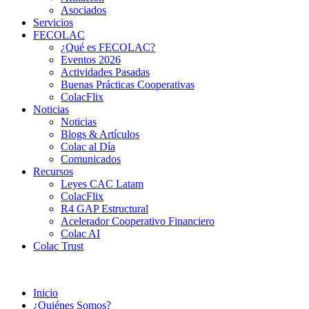
Asociados
Servicios
FECOLAC
¿Qué es FECOLAC?
Eventos 2026
Actividades Pasadas
Buenas Prácticas Cooperativas
ColacFlix
Noticias
Noticias
Blogs & Artículos
Colac al Día
Comunicados
Recursos
Leyes CAC Latam
ColacFlix
R4 GAP Estructural
Acelerador Cooperativo Financiero
Colac AI
Colac Trust
Inicio
¿Quiénes Somos?