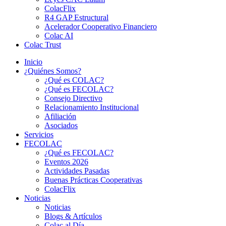
ColacFlix
R4 GAP Estructural
Acelerador Cooperativo Financiero
Colac AI
Colac Trust
Inicio
¿Quiénes Somos?
¿Qué es COLAC?
¿Qué es FECOLAC?
Consejo Directivo
Relacionamiento Institucional
Afiliación
Asociados
Servicios
FECOLAC
¿Qué es FECOLAC?
Eventos 2026
Actividades Pasadas
Buenas Prácticas Cooperativas
ColacFlix
Noticias
Noticias
Blogs & Artículos
Colac al Día