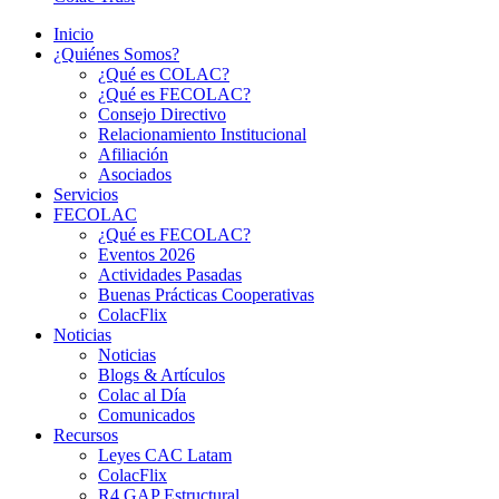
Inicio
¿Quiénes Somos?
¿Qué es COLAC?
¿Qué es FECOLAC?
Consejo Directivo
Relacionamiento Institucional
Afiliación
Asociados
Servicios
FECOLAC
¿Qué es FECOLAC?
Eventos 2026
Actividades Pasadas
Buenas Prácticas Cooperativas
ColacFlix
Noticias
Noticias
Blogs & Artículos
Colac al Día
Comunicados
Recursos
Leyes CAC Latam
ColacFlix
R4 GAP Estructural