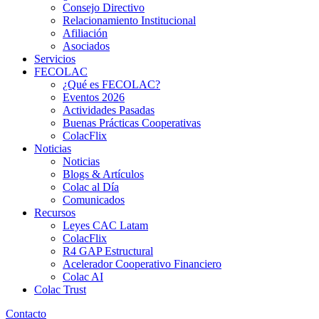
Consejo Directivo
Relacionamiento Institucional
Afiliación
Asociados
Servicios
FECOLAC
¿Qué es FECOLAC?
Eventos 2026
Actividades Pasadas
Buenas Prácticas Cooperativas
ColacFlix
Noticias
Noticias
Blogs & Artículos
Colac al Día
Comunicados
Recursos
Leyes CAC Latam
ColacFlix
R4 GAP Estructural
Acelerador Cooperativo Financiero
Colac AI
Colac Trust
Contacto