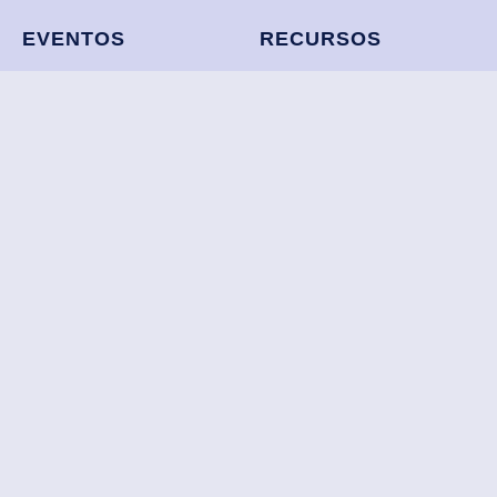
EVENTOS
RECURSOS
Próximas Actividades
Leyes CAC Latam
Actividades Pasados
COLAC AI
Convención Colac
COLAC Flix
Acelerador Cooperativo
Financiero
CONTACTO
+507 227-3322
info@colac.coop
Boulevard, Punta Pacífica, Torres de las Américas