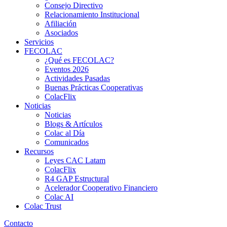
Consejo Directivo
Relacionamiento Institucional
Afiliación
Asociados
Servicios
FECOLAC
¿Qué es FECOLAC?
Eventos 2026
Actividades Pasadas
Buenas Prácticas Cooperativas
ColacFlix
Noticias
Noticias
Blogs & Artículos
Colac al Día
Comunicados
Recursos
Leyes CAC Latam
ColacFlix
R4 GAP Estructural
Acelerador Cooperativo Financiero
Colac AI
Colac Trust
Contacto