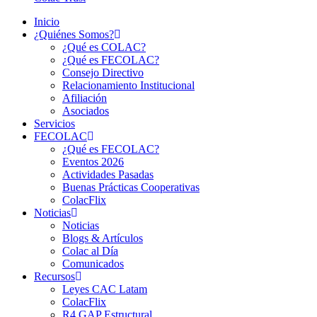
Inicio
¿Quiénes Somos?
¿Qué es COLAC?
¿Qué es FECOLAC?
Consejo Directivo
Relacionamiento Institucional
Afiliación
Asociados
Servicios
FECOLAC
¿Qué es FECOLAC?
Eventos 2026
Actividades Pasadas
Buenas Prácticas Cooperativas
ColacFlix
Noticias
Noticias
Blogs & Artículos
Colac al Día
Comunicados
Recursos
Leyes CAC Latam
ColacFlix
R4 GAP Estructural