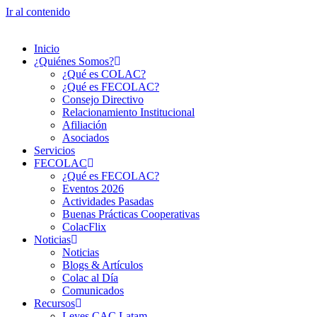
Ir al contenido
Inicio
¿Quiénes Somos?
¿Qué es COLAC?
¿Qué es FECOLAC?
Consejo Directivo
Relacionamiento Institucional
Afiliación
Asociados
Servicios
FECOLAC
¿Qué es FECOLAC?
Eventos 2026
Actividades Pasadas
Buenas Prácticas Cooperativas
ColacFlix
Noticias
Noticias
Blogs & Artículos
Colac al Día
Comunicados
Recursos
Leyes CAC Latam