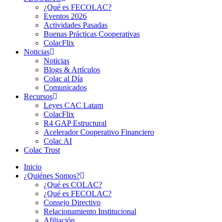
¿Qué es FECOLAC?
Eventos 2026
Actividades Pasadas
Buenas Prácticas Cooperativas
ColacFlix
Noticias
Noticias
Blogs & Artículos
Colac al Día
Comunicados
Recursos
Leyes CAC Latam
ColacFlix
R4 GAP Estructural
Acelerador Cooperativo Financiero
Colac AI
Colac Trust
Inicio
¿Quiénes Somos?
¿Qué es COLAC?
¿Qué es FECOLAC?
Consejo Directivo
Relacionamiento Institucional
Afiliación