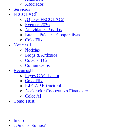
Asociados
Servicios
FECOLAC
¿Qué es FECOLAC?
Eventos 2026
Actividades Pasadas
Buenas Prácticas Cooperativas
ColacFlix
Noticias
Noticias
Blogs & Artículos
Colac al Día
Comunicados
Recursos
Leyes CAC Latam
ColacFlix
R4 GAP Estructural
Acelerador Cooperativo Financiero
Colac AI
Colac Trust
Inicio
¿Quiénes Somos?