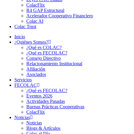
ColacFlix
R4 GAP Estructural
Acelerador Cooperativo Financiero
Colac AI
Colac Trust
Inicio
¿Quiénes Somos?
¿Qué es COLAC?
¿Qué es FECOLAC?
Consejo Directivo
Relacionamiento Institucional
Afiliación
Asociados
Servicios
FECOLAC
¿Qué es FECOLAC?
Eventos 2026
Actividades Pasadas
Buenas Prácticas Cooperativas
ColacFlix
Noticias
Noticias
Blogs & Artículos
Colac al Día