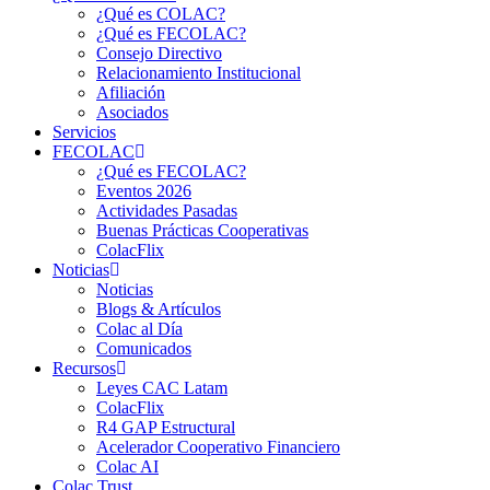
¿Qué es COLAC?
¿Qué es FECOLAC?
Consejo Directivo
Relacionamiento Institucional
Afiliación
Asociados
Servicios
FECOLAC
¿Qué es FECOLAC?
Eventos 2026
Actividades Pasadas
Buenas Prácticas Cooperativas
ColacFlix
Noticias
Noticias
Blogs & Artículos
Colac al Día
Comunicados
Recursos
Leyes CAC Latam
ColacFlix
R4 GAP Estructural
Acelerador Cooperativo Financiero
Colac AI
Colac Trust