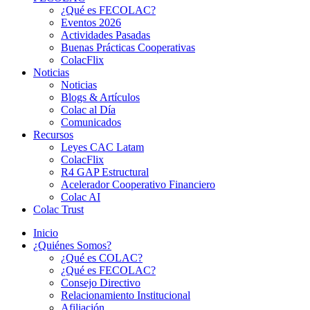
¿Qué es FECOLAC?
Eventos 2026
Actividades Pasadas
Buenas Prácticas Cooperativas
ColacFlix
Noticias
Noticias
Blogs & Artículos
Colac al Día
Comunicados
Recursos
Leyes CAC Latam
ColacFlix
R4 GAP Estructural
Acelerador Cooperativo Financiero
Colac AI
Colac Trust
Inicio
¿Quiénes Somos?
¿Qué es COLAC?
¿Qué es FECOLAC?
Consejo Directivo
Relacionamiento Institucional
Afiliación