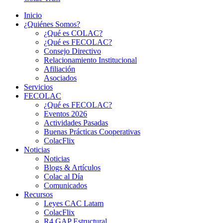
Inicio
¿Quiénes Somos?
¿Qué es COLAC?
¿Qué es FECOLAC?
Consejo Directivo
Relacionamiento Institucional
Afiliación
Asociados
Servicios
FECOLAC
¿Qué es FECOLAC?
Eventos 2026
Actividades Pasadas
Buenas Prácticas Cooperativas
ColacFlix
Noticias
Noticias
Blogs & Artículos
Colac al Día
Comunicados
Recursos
Leyes CAC Latam
ColacFlix
R4 GAP Estructural