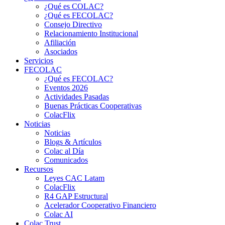
¿Qué es COLAC?
¿Qué es FECOLAC?
Consejo Directivo
Relacionamiento Institucional
Afiliación
Asociados
Servicios
FECOLAC
¿Qué es FECOLAC?
Eventos 2026
Actividades Pasadas
Buenas Prácticas Cooperativas
ColacFlix
Noticias
Noticias
Blogs & Artículos
Colac al Día
Comunicados
Recursos
Leyes CAC Latam
ColacFlix
R4 GAP Estructural
Acelerador Cooperativo Financiero
Colac AI
Colac Trust