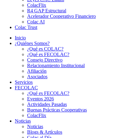
ColacFlix
R4 GAP Estructural
Acelerador Cooperativo Financiero
Colac AI
Colac Trust
Inicio
¿Quiénes Somos?
¿Qué es COLAC?
¿Qué es FECOLAC?
Consejo Directivo
Relacionamiento Institucional
Afiliación
Asociados
Servicios
FECOLAC
¿Qué es FECOLAC?
Eventos 2026
Actividades Pasadas
Buenas Prácticas Cooperativas
ColacFlix
Noticias
Noticias
Blogs & Artículos
Colac al Día