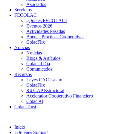
Asociados
Servicios
FECOLAC
¿Qué es FECOLAC?
Eventos 2026
Actividades Pasadas
Buenas Prácticas Cooperativas
ColacFlix
Noticias
Noticias
Blogs & Artículos
Colac al Día
Comunicados
Recursos
Leyes CAC Latam
ColacFlix
R4 GAP Estructural
Acelerador Cooperativo Financiero
Colac AI
Colac Trust
Inicio
¿Quiénes Somos?