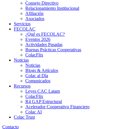
Consejo Directivo
Relacionamiento Institucional
Afiliación
Asociados
Servicios
FECOLAC
¿Qué es FECOLAC?
Eventos 2026
Actividades Pasadas
Buenas Prácticas Cooperativas
ColacFlix
Noticias
Noticias
Blogs & Artículos
Colac al Día
Comunicados
Recursos
Leyes CAC Latam
ColacFlix
R4 GAP Estructural
Acelerador Cooperativo Financiero
Colac AI
Colac Trust
Contacto