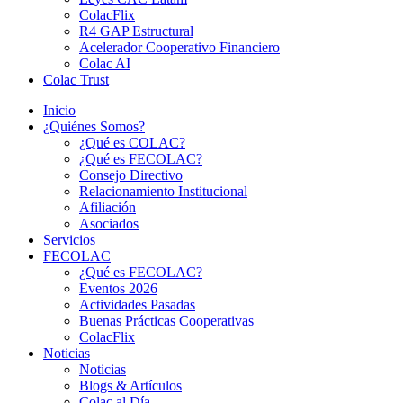
ColacFlix
R4 GAP Estructural
Acelerador Cooperativo Financiero
Colac AI
Colac Trust
Inicio
¿Quiénes Somos?
¿Qué es COLAC?
¿Qué es FECOLAC?
Consejo Directivo
Relacionamiento Institucional
Afiliación
Asociados
Servicios
FECOLAC
¿Qué es FECOLAC?
Eventos 2026
Actividades Pasadas
Buenas Prácticas Cooperativas
ColacFlix
Noticias
Noticias
Blogs & Artículos
Colac al Día