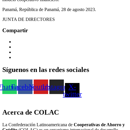
Panamá, República de Panamá, 28 de agosto 2023.
JUNTA DE DIRECTORES
Compartir
Síguenos en las redes sociales
hatsapp
Facebook
Youtube
Instagram
X-
twitter
Acerca de COLAC
La Confederación Latinoamericana de
Cooperativas de Ahorro y
Crédito
(COLAC) es un organismo internacional de desarrollo