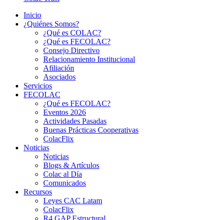
Inicio
¿Quiénes Somos?
¿Qué es COLAC?
¿Qué es FECOLAC?
Consejo Directivo
Relacionamiento Institucional
Afiliación
Asociados
Servicios
FECOLAC
¿Qué es FECOLAC?
Eventos 2026
Actividades Pasadas
Buenas Prácticas Cooperativas
ColacFlix
Noticias
Noticias
Blogs & Artículos
Colac al Día
Comunicados
Recursos
Leyes CAC Latam
ColacFlix
R4 GAP Estructural