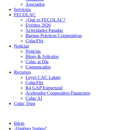
Asociados
Servicios
FECOLAC
¿Qué es FECOLAC?
Eventos 2026
Actividades Pasadas
Buenas Prácticas Cooperativas
ColacFlix
Noticias
Noticias
Blogs & Artículos
Colac al Día
Comunicados
Recursos
Leyes CAC Latam
ColacFlix
R4 GAP Estructural
Acelerador Cooperativo Financiero
Colac AI
Colac Trust
Inicio
¿Quiénes Somos?