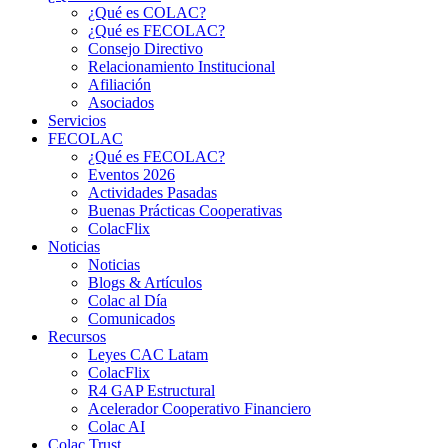
¿Qué es COLAC?
¿Qué es FECOLAC?
Consejo Directivo
Relacionamiento Institucional
Afiliación
Asociados
Servicios
FECOLAC
¿Qué es FECOLAC?
Eventos 2026
Actividades Pasadas
Buenas Prácticas Cooperativas
ColacFlix
Noticias
Noticias
Blogs & Artículos
Colac al Día
Comunicados
Recursos
Leyes CAC Latam
ColacFlix
R4 GAP Estructural
Acelerador Cooperativo Financiero
Colac AI
Colac Trust