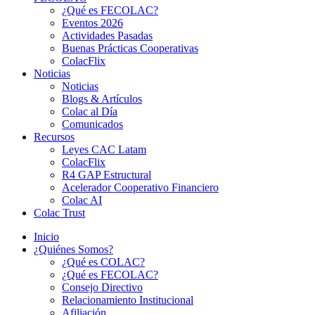
¿Qué es FECOLAC?
Eventos 2026
Actividades Pasadas
Buenas Prácticas Cooperativas
ColacFlix
Noticias
Noticias
Blogs & Artículos
Colac al Día
Comunicados
Recursos
Leyes CAC Latam
ColacFlix
R4 GAP Estructural
Acelerador Cooperativo Financiero
Colac AI
Colac Trust
Inicio
¿Quiénes Somos?
¿Qué es COLAC?
¿Qué es FECOLAC?
Consejo Directivo
Relacionamiento Institucional
Afiliación