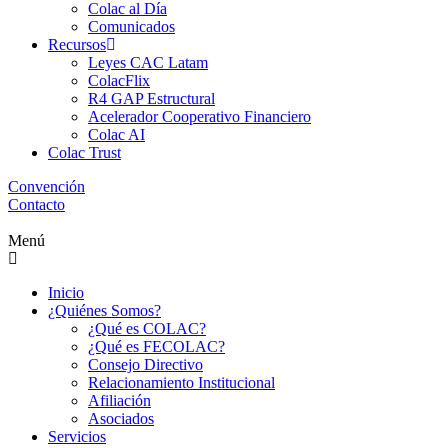
Colac al Día
Comunicados
Recursos
Leyes CAC Latam
ColacFlix
R4 GAP Estructural
Acelerador Cooperativo Financiero
Colac AI
Colac Trust
Convención
Contacto
Menú
Inicio
¿Quiénes Somos?
¿Qué es COLAC?
¿Qué es FECOLAC?
Consejo Directivo
Relacionamiento Institucional
Afiliación
Asociados
Servicios