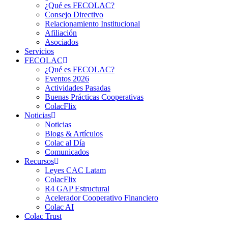
¿Qué es FECOLAC?
Consejo Directivo
Relacionamiento Institucional
Afiliación
Asociados
Servicios
FECOLAC
¿Qué es FECOLAC?
Eventos 2026
Actividades Pasadas
Buenas Prácticas Cooperativas
ColacFlix
Noticias
Noticias
Blogs & Artículos
Colac al Día
Comunicados
Recursos
Leyes CAC Latam
ColacFlix
R4 GAP Estructural
Acelerador Cooperativo Financiero
Colac AI
Colac Trust