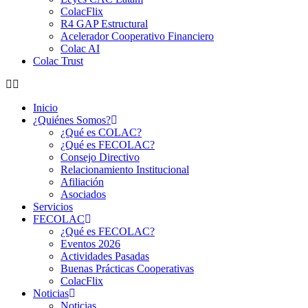
ColacFlix
R4 GAP Estructural
Acelerador Cooperativo Financiero
Colac AI
Colac Trust
Inicio
¿Quiénes Somos?
¿Qué es COLAC?
¿Qué es FECOLAC?
Consejo Directivo
Relacionamiento Institucional
Afiliación
Asociados
Servicios
FECOLAC
¿Qué es FECOLAC?
Eventos 2026
Actividades Pasadas
Buenas Prácticas Cooperativas
ColacFlix
Noticias
Noticias