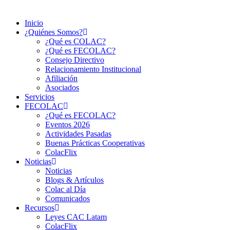
Inicio
¿Quiénes Somos?
¿Qué es COLAC?
¿Qué es FECOLAC?
Consejo Directivo
Relacionamiento Institucional
Afiliación
Asociados
Servicios
FECOLAC
¿Qué es FECOLAC?
Eventos 2026
Actividades Pasadas
Buenas Prácticas Cooperativas
ColacFlix
Noticias
Noticias
Blogs & Artículos
Colac al Día
Comunicados
Recursos
Leyes CAC Latam
ColacFlix