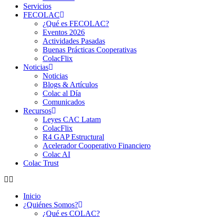
Servicios
FECOLAC
¿Qué es FECOLAC?
Eventos 2026
Actividades Pasadas
Buenas Prácticas Cooperativas
ColacFlix
Noticias
Noticias
Blogs & Artículos
Colac al Día
Comunicados
Recursos
Leyes CAC Latam
ColacFlix
R4 GAP Estructural
Acelerador Cooperativo Financiero
Colac AI
Colac Trust
Inicio
¿Quiénes Somos?
¿Qué es COLAC?