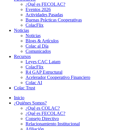
¿Qué es FECOLAC?
Eventos 2026
Actividades Pasadas
Buenas Prácticas Cooperativas
ColacFlix
Noticias
Noticias
Blogs & Artículos
Colac al Día
Comunicados
Recursos
Leyes CAC Latam
ColacFlix
R4 GAP Estructural
Acelerador Cooperativo Financiero
Colac AI
Colac Trust
Inicio
¿Quiénes Somos?
¿Qué es COLAC?
¿Qué es FECOLAC?
Consejo Directivo
Relacionamiento Institucional
Afiliación