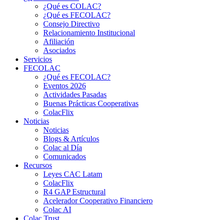
¿Qué es COLAC?
¿Qué es FECOLAC?
Consejo Directivo
Relacionamiento Institucional
Afiliación
Asociados
Servicios
FECOLAC
¿Qué es FECOLAC?
Eventos 2026
Actividades Pasadas
Buenas Prácticas Cooperativas
ColacFlix
Noticias
Noticias
Blogs & Artículos
Colac al Día
Comunicados
Recursos
Leyes CAC Latam
ColacFlix
R4 GAP Estructural
Acelerador Cooperativo Financiero
Colac AI
Colac Trust