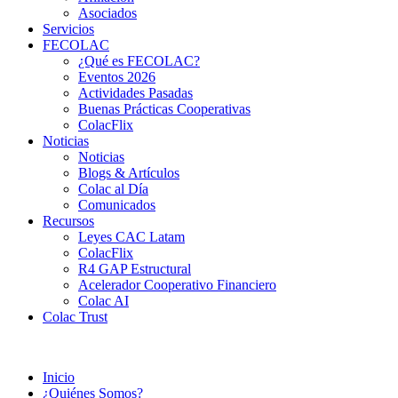
Asociados
Servicios
FECOLAC
¿Qué es FECOLAC?
Eventos 2026
Actividades Pasadas
Buenas Prácticas Cooperativas
ColacFlix
Noticias
Noticias
Blogs & Artículos
Colac al Día
Comunicados
Recursos
Leyes CAC Latam
ColacFlix
R4 GAP Estructural
Acelerador Cooperativo Financiero
Colac AI
Colac Trust
Inicio
¿Quiénes Somos?