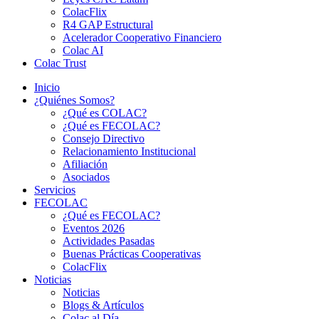
ColacFlix
R4 GAP Estructural
Acelerador Cooperativo Financiero
Colac AI
Colac Trust
Inicio
¿Quiénes Somos?
¿Qué es COLAC?
¿Qué es FECOLAC?
Consejo Directivo
Relacionamiento Institucional
Afiliación
Asociados
Servicios
FECOLAC
¿Qué es FECOLAC?
Eventos 2026
Actividades Pasadas
Buenas Prácticas Cooperativas
ColacFlix
Noticias
Noticias
Blogs & Artículos
Colac al Día