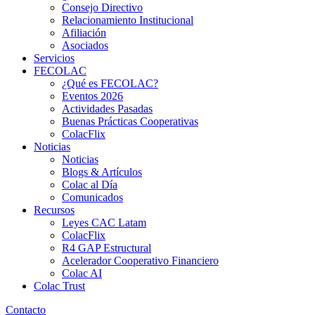
Consejo Directivo
Relacionamiento Institucional
Afiliación
Asociados
Servicios
FECOLAC
¿Qué es FECOLAC?
Eventos 2026
Actividades Pasadas
Buenas Prácticas Cooperativas
ColacFlix
Noticias
Noticias
Blogs & Artículos
Colac al Día
Comunicados
Recursos
Leyes CAC Latam
ColacFlix
R4 GAP Estructural
Acelerador Cooperativo Financiero
Colac AI
Colac Trust
Contacto