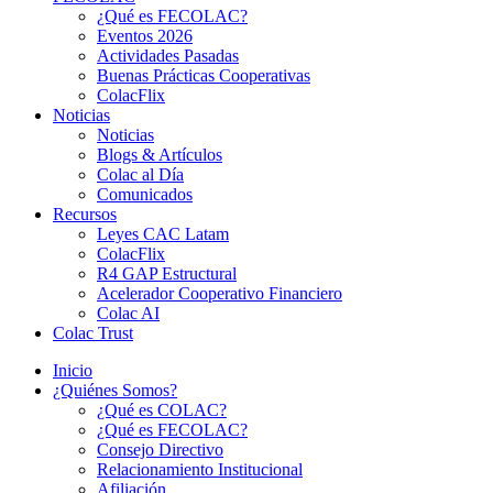
¿Qué es FECOLAC?
Eventos 2026
Actividades Pasadas
Buenas Prácticas Cooperativas
ColacFlix
Noticias
Noticias
Blogs & Artículos
Colac al Día
Comunicados
Recursos
Leyes CAC Latam
ColacFlix
R4 GAP Estructural
Acelerador Cooperativo Financiero
Colac AI
Colac Trust
Inicio
¿Quiénes Somos?
¿Qué es COLAC?
¿Qué es FECOLAC?
Consejo Directivo
Relacionamiento Institucional
Afiliación