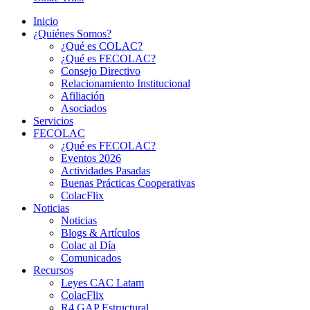
Inicio
¿Quiénes Somos?
¿Qué es COLAC?
¿Qué es FECOLAC?
Consejo Directivo
Relacionamiento Institucional
Afiliación
Asociados
Servicios
FECOLAC
¿Qué es FECOLAC?
Eventos 2026
Actividades Pasadas
Buenas Prácticas Cooperativas
ColacFlix
Noticias
Noticias
Blogs & Artículos
Colac al Día
Comunicados
Recursos
Leyes CAC Latam
ColacFlix
R4 GAP Estructural