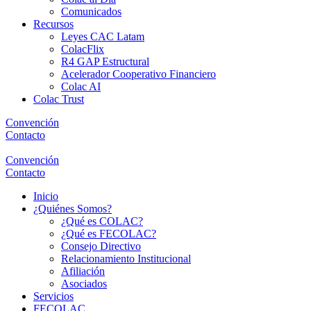
Comunicados
Recursos
Leyes CAC Latam
ColacFlix
R4 GAP Estructural
Acelerador Cooperativo Financiero
Colac AI
Colac Trust
Convención
Contacto
Convención
Contacto
Inicio
¿Quiénes Somos?
¿Qué es COLAC?
¿Qué es FECOLAC?
Consejo Directivo
Relacionamiento Institucional
Afiliación
Asociados
Servicios
FECOLAC