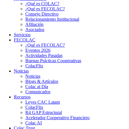
¿Qué es COLAC?
¿Qué es FECOLAC?
Consejo Directivo
Relacionamiento Institucional
Afiliación
Asociados
Servicios
FECOLAC
¿Qué es FECOLAC?
Eventos 2026
Actividades Pasadas
Buenas Prácticas Cooperativas
ColacFlix
Noticias
Noticias
Blogs & Artículos
Colac al Día
Comunicados
Recursos
Leyes CAC Latam
ColacFlix
R4 GAP Estructural
Acelerador Cooperativo Financiero
Colac AI
Colac Trust