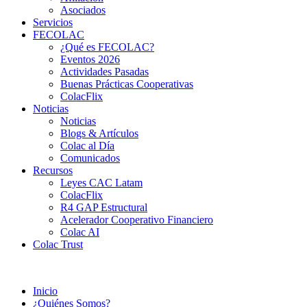
Asociados
Servicios
FECOLAC
¿Qué es FECOLAC?
Eventos 2026
Actividades Pasadas
Buenas Prácticas Cooperativas
ColacFlix
Noticias
Noticias
Blogs & Artículos
Colac al Día
Comunicados
Recursos
Leyes CAC Latam
ColacFlix
R4 GAP Estructural
Acelerador Cooperativo Financiero
Colac AI
Colac Trust
Inicio
¿Quiénes Somos?