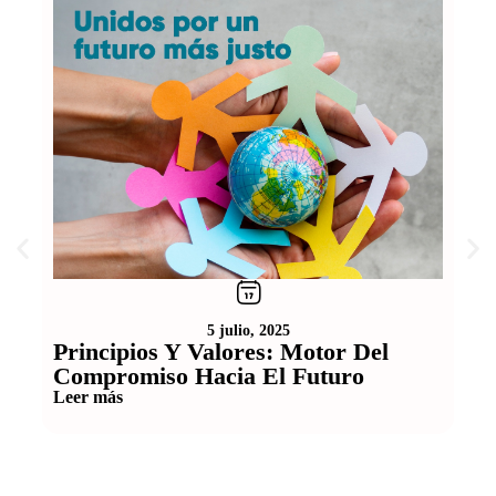
5 julio, 2025
Principios Y Valores: Motor Del
Dí
Compromiso Hacia El Futuro
Hoy,
COLA
Leer más
dete
Lee