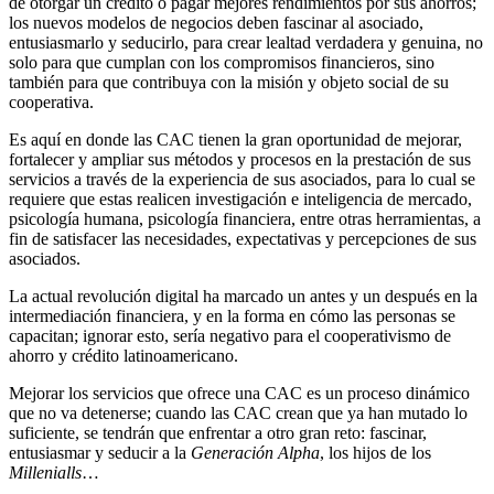
de otorgar un crédito o pagar mejores rendimientos por sus ahorros;
los nuevos modelos de negocios deben fascinar al asociado,
entusiasmarlo y seducirlo, para crear lealtad verdadera y genuina, no
solo para que cumplan con los compromisos financieros, sino
también para que contribuya con la misión y objeto social de su
cooperativa.
Es aquí en donde las CAC tienen la gran oportunidad de mejorar,
fortalecer y ampliar sus métodos y procesos en la prestación de sus
servicios a través de la experiencia de sus asociados, para lo cual se
requiere que estas realicen investigación e inteligencia de mercado,
psicología humana, psicología financiera, entre otras herramientas, a
fin de satisfacer las necesidades, expectativas y percepciones de sus
asociados.
La actual revolución digital ha marcado un antes y un después en la
intermediación financiera, y en la forma en cómo las personas se
capacitan; ignorar esto, sería negativo para el cooperativismo de
ahorro y crédito latinoamericano.
Mejorar los servicios que ofrece una CAC es un proceso dinámico
que no va detenerse; cuando las CAC crean que ya han mutado lo
suficiente, se tendrán que enfrentar a otro gran reto: fascinar,
entusiasmar y seducir a la
Generación Alpha
, los hijos de los
Millenialls
…