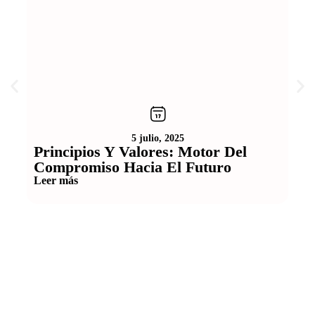
5 julio, 2025
Principios Y Valores: Motor Del
Dí
Compromiso Hacia El Futuro
Hoy,
COLA
Leer más
dete
Lee