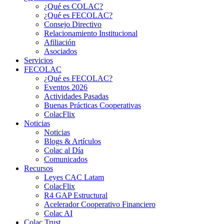
¿Qué es COLAC?
¿Qué es FECOLAC?
Consejo Directivo
Relacionamiento Institucional
Afiliación
Asociados
Servicios
FECOLAC
¿Qué es FECOLAC?
Eventos 2026
Actividades Pasadas
Buenas Prácticas Cooperativas
ColacFlix
Noticias
Noticias
Blogs & Artículos
Colac al Día
Comunicados
Recursos
Leyes CAC Latam
ColacFlix
R4 GAP Estructural
Acelerador Cooperativo Financiero
Colac AI
Colac Trust