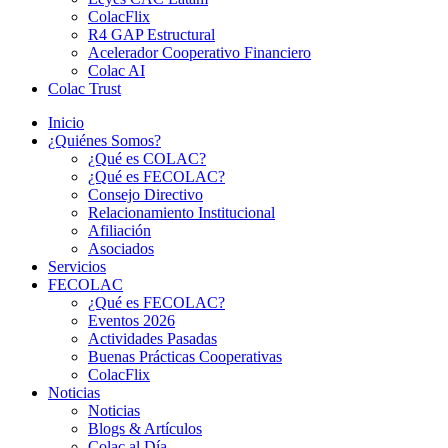
ColacFlix
R4 GAP Estructural
Acelerador Cooperativo Financiero
Colac AI
Colac Trust
Inicio
¿Quiénes Somos?
¿Qué es COLAC?
¿Qué es FECOLAC?
Consejo Directivo
Relacionamiento Institucional
Afiliación
Asociados
Servicios
FECOLAC
¿Qué es FECOLAC?
Eventos 2026
Actividades Pasadas
Buenas Prácticas Cooperativas
ColacFlix
Noticias
Noticias
Blogs & Artículos
Colac al Día