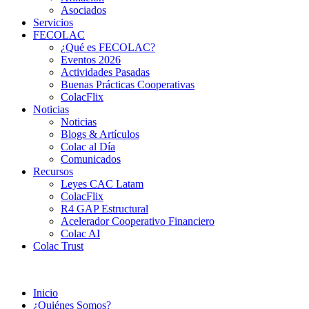
Asociados
Servicios
FECOLAC
¿Qué es FECOLAC?
Eventos 2026
Actividades Pasadas
Buenas Prácticas Cooperativas
ColacFlix
Noticias
Noticias
Blogs & Artículos
Colac al Día
Comunicados
Recursos
Leyes CAC Latam
ColacFlix
R4 GAP Estructural
Acelerador Cooperativo Financiero
Colac AI
Colac Trust
Inicio
¿Quiénes Somos?