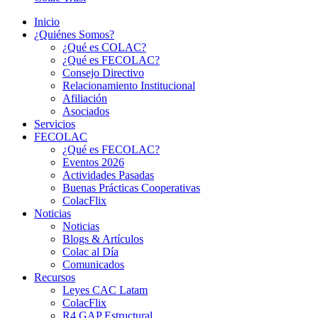
Inicio
¿Quiénes Somos?
¿Qué es COLAC?
¿Qué es FECOLAC?
Consejo Directivo
Relacionamiento Institucional
Afiliación
Asociados
Servicios
FECOLAC
¿Qué es FECOLAC?
Eventos 2026
Actividades Pasadas
Buenas Prácticas Cooperativas
ColacFlix
Noticias
Noticias
Blogs & Artículos
Colac al Día
Comunicados
Recursos
Leyes CAC Latam
ColacFlix
R4 GAP Estructural