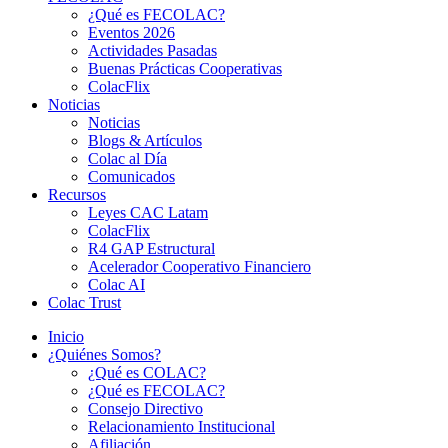
¿Qué es FECOLAC?
Eventos 2026
Actividades Pasadas
Buenas Prácticas Cooperativas
ColacFlix
Noticias
Noticias
Blogs & Artículos
Colac al Día
Comunicados
Recursos
Leyes CAC Latam
ColacFlix
R4 GAP Estructural
Acelerador Cooperativo Financiero
Colac AI
Colac Trust
Inicio
¿Quiénes Somos?
¿Qué es COLAC?
¿Qué es FECOLAC?
Consejo Directivo
Relacionamiento Institucional
Afiliación