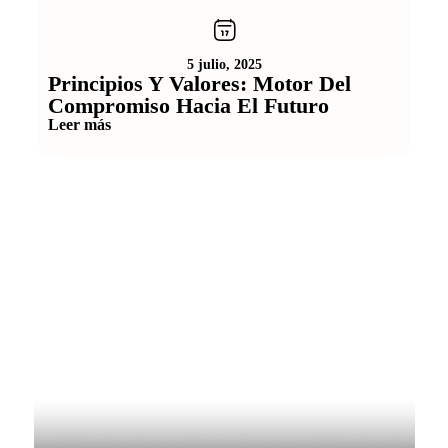
5 julio, 2025
Principios Y Valores: Motor Del
Dí
Compromiso Hacia El Futuro
Hoy,
COLA
Leer más
dete
Lee