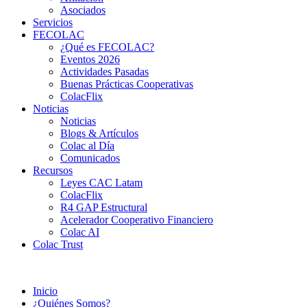
Asociados
Servicios
FECOLAC
¿Qué es FECOLAC?
Eventos 2026
Actividades Pasadas
Buenas Prácticas Cooperativas
ColacFlix
Noticias
Noticias
Blogs & Artículos
Colac al Día
Comunicados
Recursos
Leyes CAC Latam
ColacFlix
R4 GAP Estructural
Acelerador Cooperativo Financiero
Colac AI
Colac Trust
Inicio
¿Quiénes Somos?