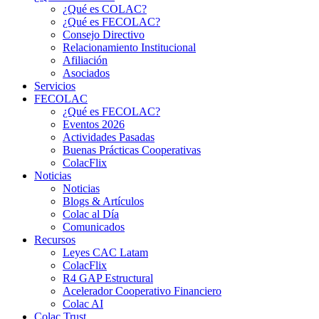
¿Qué es COLAC?
¿Qué es FECOLAC?
Consejo Directivo
Relacionamiento Institucional
Afiliación
Asociados
Servicios
FECOLAC
¿Qué es FECOLAC?
Eventos 2026
Actividades Pasadas
Buenas Prácticas Cooperativas
ColacFlix
Noticias
Noticias
Blogs & Artículos
Colac al Día
Comunicados
Recursos
Leyes CAC Latam
ColacFlix
R4 GAP Estructural
Acelerador Cooperativo Financiero
Colac AI
Colac Trust