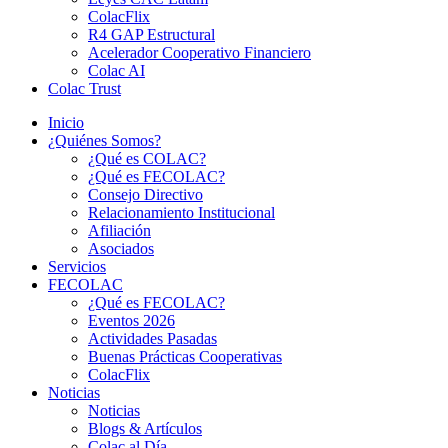
ColacFlix
R4 GAP Estructural
Acelerador Cooperativo Financiero
Colac AI
Colac Trust
Inicio
¿Quiénes Somos?
¿Qué es COLAC?
¿Qué es FECOLAC?
Consejo Directivo
Relacionamiento Institucional
Afiliación
Asociados
Servicios
FECOLAC
¿Qué es FECOLAC?
Eventos 2026
Actividades Pasadas
Buenas Prácticas Cooperativas
ColacFlix
Noticias
Noticias
Blogs & Artículos
Colac al Día