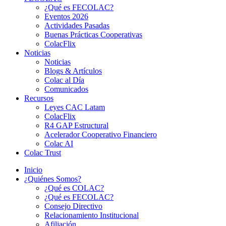
¿Qué es FECOLAC?
Eventos 2026
Actividades Pasadas
Buenas Prácticas Cooperativas
ColacFlix
Noticias
Noticias
Blogs & Artículos
Colac al Día
Comunicados
Recursos
Leyes CAC Latam
ColacFlix
R4 GAP Estructural
Acelerador Cooperativo Financiero
Colac AI
Colac Trust
Inicio
¿Quiénes Somos?
¿Qué es COLAC?
¿Qué es FECOLAC?
Consejo Directivo
Relacionamiento Institucional
Afiliación