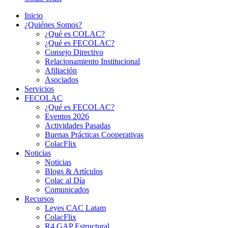
Inicio
¿Quiénes Somos?
¿Qué es COLAC?
¿Qué es FECOLAC?
Consejo Directivo
Relacionamiento Institucional
Afiliación
Asociados
Servicios
FECOLAC
¿Qué es FECOLAC?
Eventos 2026
Actividades Pasadas
Buenas Prácticas Cooperativas
ColacFlix
Noticias
Noticias
Blogs & Artículos
Colac al Día
Comunicados
Recursos
Leyes CAC Latam
ColacFlix
R4 GAP Estructural