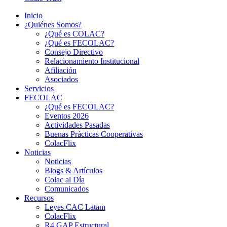
Inicio
¿Quiénes Somos?
¿Qué es COLAC?
¿Qué es FECOLAC?
Consejo Directivo
Relacionamiento Institucional
Afiliación
Asociados
Servicios
FECOLAC
¿Qué es FECOLAC?
Eventos 2026
Actividades Pasadas
Buenas Prácticas Cooperativas
ColacFlix
Noticias
Noticias
Blogs & Artículos
Colac al Día
Comunicados
Recursos
Leyes CAC Latam
ColacFlix
R4 GAP Estructural