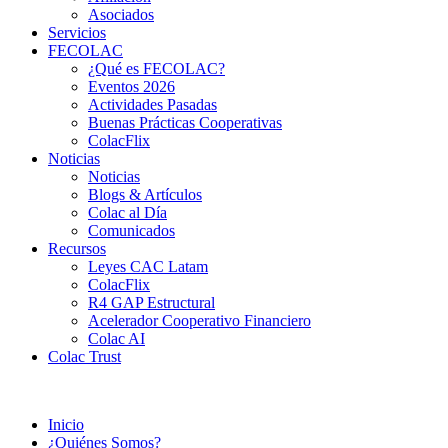
Asociados
Servicios
FECOLAC
¿Qué es FECOLAC?
Eventos 2026
Actividades Pasadas
Buenas Prácticas Cooperativas
ColacFlix
Noticias
Noticias
Blogs & Artículos
Colac al Día
Comunicados
Recursos
Leyes CAC Latam
ColacFlix
R4 GAP Estructural
Acelerador Cooperativo Financiero
Colac AI
Colac Trust
Inicio
¿Quiénes Somos?