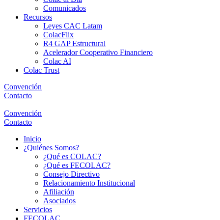
Comunicados
Recursos
Leyes CAC Latam
ColacFlix
R4 GAP Estructural
Acelerador Cooperativo Financiero
Colac AI
Colac Trust
Convención
Contacto
Convención
Contacto
Inicio
¿Quiénes Somos?
¿Qué es COLAC?
¿Qué es FECOLAC?
Consejo Directivo
Relacionamiento Institucional
Afiliación
Asociados
Servicios
FECOLAC