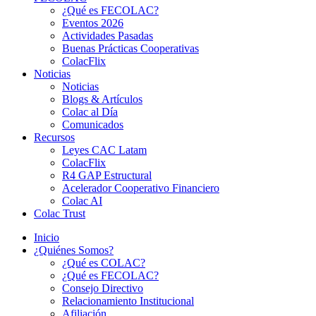
¿Qué es FECOLAC?
Eventos 2026
Actividades Pasadas
Buenas Prácticas Cooperativas
ColacFlix
Noticias
Noticias
Blogs & Artículos
Colac al Día
Comunicados
Recursos
Leyes CAC Latam
ColacFlix
R4 GAP Estructural
Acelerador Cooperativo Financiero
Colac AI
Colac Trust
Inicio
¿Quiénes Somos?
¿Qué es COLAC?
¿Qué es FECOLAC?
Consejo Directivo
Relacionamiento Institucional
Afiliación