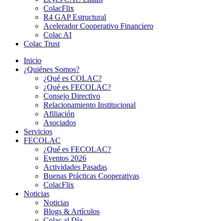
ColacFlix
R4 GAP Estructural
Acelerador Cooperativo Financiero
Colac AI
Colac Trust
Inicio
¿Quiénes Somos?
¿Qué es COLAC?
¿Qué es FECOLAC?
Consejo Directivo
Relacionamiento Institucional
Afiliación
Asociados
Servicios
FECOLAC
¿Qué es FECOLAC?
Eventos 2026
Actividades Pasadas
Buenas Prácticas Cooperativas
ColacFlix
Noticias
Noticias
Blogs & Artículos
Colac al Día