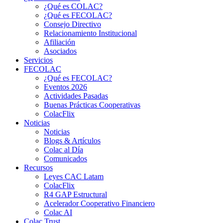
¿Qué es COLAC?
¿Qué es FECOLAC?
Consejo Directivo
Relacionamiento Institucional
Afiliación
Asociados
Servicios
FECOLAC
¿Qué es FECOLAC?
Eventos 2026
Actividades Pasadas
Buenas Prácticas Cooperativas
ColacFlix
Noticias
Noticias
Blogs & Artículos
Colac al Día
Comunicados
Recursos
Leyes CAC Latam
ColacFlix
R4 GAP Estructural
Acelerador Cooperativo Financiero
Colac AI
Colac Trust