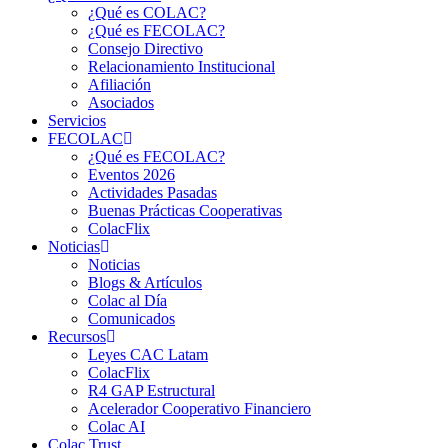
¿Qué es COLAC?
¿Qué es FECOLAC?
Consejo Directivo
Relacionamiento Institucional
Afiliación
Asociados
Servicios
FECOLAC
¿Qué es FECOLAC?
Eventos 2026
Actividades Pasadas
Buenas Prácticas Cooperativas
ColacFlix
Noticias
Noticias
Blogs & Artículos
Colac al Día
Comunicados
Recursos
Leyes CAC Latam
ColacFlix
R4 GAP Estructural
Acelerador Cooperativo Financiero
Colac AI
Colac Trust