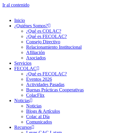
Ir al contenido
Inicio
¿Quiénes Somos?
¿Qué es COLAC?
¿Qué es FECOLAC?
Consejo Directivo
Relacionamiento Institucional
Afiliación
Asociados
Servicios
FECOLAC
¿Qué es FECOLAC?
Eventos 2026
Actividades Pasadas
Buenas Prácticas Cooperativas
ColacFlix
Noticias
Noticias
Blogs & Artículos
Colac al Día
Comunicados
Recursos
Leyes CAC Latam