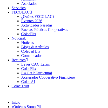
Asociados
Servicios
FECOLAC
¿Qué es FECOLAC?
Eventos 2026
Actividades Pasadas
Buenas Prácticas Cooperativas
ColacFlix
Noticias
Noticias
Blogs & Artículos
Colac al Día
Comunicados
Recursos
Leyes CAC Latam
ColacFlix
R4 GAP Estructural
Acelerador Cooperativo Financiero
Colac AI
Colac Trust
Inicio
¿Quiénes Somos?