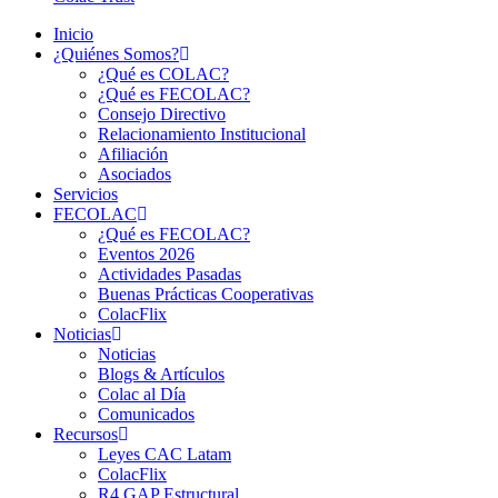
Inicio
¿Quiénes Somos?
¿Qué es COLAC?
¿Qué es FECOLAC?
Consejo Directivo
Relacionamiento Institucional
Afiliación
Asociados
Servicios
FECOLAC
¿Qué es FECOLAC?
Eventos 2026
Actividades Pasadas
Buenas Prácticas Cooperativas
ColacFlix
Noticias
Noticias
Blogs & Artículos
Colac al Día
Comunicados
Recursos
Leyes CAC Latam
ColacFlix
R4 GAP Estructural