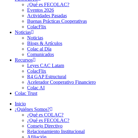
¿Qué es FECOLAC?
Eventos 2026
Actividades Pasadas
Buenas Prácticas Cooperativas
ColacFlix
Noticias
Noticias
Blogs & Artículos
Colac al Día
Comunicados
Recursos
Leyes CAC Latam
ColacFlix
R4 GAP Estructural
Acelerador Cooperativo Financiero
Colac AI
Colac Trust
Inicio
¿Quiénes Somos?
¿Qué es COLAC?
¿Qué es FECOLAC?
Consejo Directivo
Relacionamiento Institucional
Afiliación