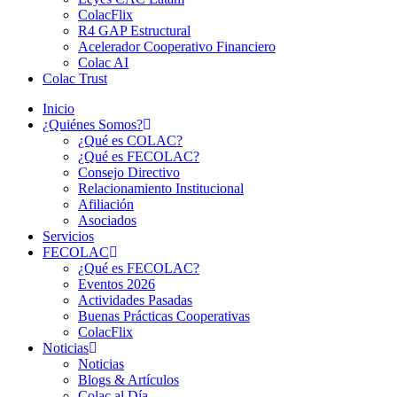
ColacFlix
R4 GAP Estructural
Acelerador Cooperativo Financiero
Colac AI
Colac Trust
Inicio
¿Quiénes Somos?
¿Qué es COLAC?
¿Qué es FECOLAC?
Consejo Directivo
Relacionamiento Institucional
Afiliación
Asociados
Servicios
FECOLAC
¿Qué es FECOLAC?
Eventos 2026
Actividades Pasadas
Buenas Prácticas Cooperativas
ColacFlix
Noticias
Noticias
Blogs & Artículos
Colac al Día