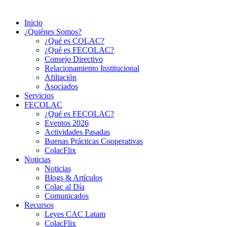
Inicio
¿Quiénes Somos?
¿Qué es COLAC?
¿Qué es FECOLAC?
Consejo Directivo
Relacionamiento Institucional
Afiliación
Asociados
Servicios
FECOLAC
¿Qué es FECOLAC?
Eventos 2026
Actividades Pasadas
Buenas Prácticas Cooperativas
ColacFlix
Noticias
Noticias
Blogs & Artículos
Colac al Día
Comunicados
Recursos
Leyes CAC Latam
ColacFlix