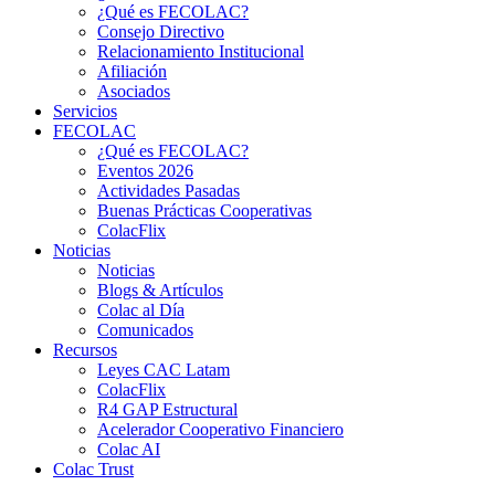
¿Qué es FECOLAC?
Consejo Directivo
Relacionamiento Institucional
Afiliación
Asociados
Servicios
FECOLAC
¿Qué es FECOLAC?
Eventos 2026
Actividades Pasadas
Buenas Prácticas Cooperativas
ColacFlix
Noticias
Noticias
Blogs & Artículos
Colac al Día
Comunicados
Recursos
Leyes CAC Latam
ColacFlix
R4 GAP Estructural
Acelerador Cooperativo Financiero
Colac AI
Colac Trust