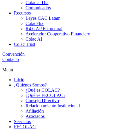
Colac al Día
Comunicados
Recursos
Leyes CAC Latam
ColacFlix
R4 GAP Estructural
Acelerador Cooperativo Financiero
Colac AI
Colac Trust
Convención
Contacto
Menú
Inicio
¿Quiénes Somos?
¿Qué es COLAC?
¿Qué es FECOLAC?
Consejo Directivo
Relacionamiento Institucional
Afiliación
Asociados
Servicios
FECOLAC