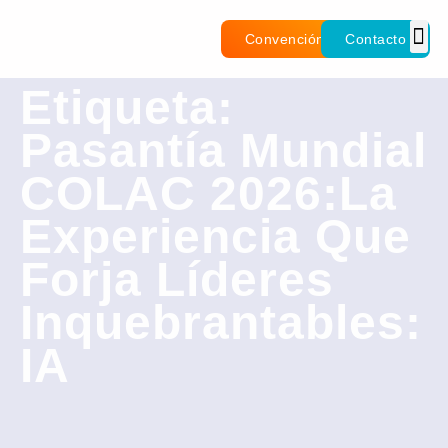
Convención
Contacto
Etiqueta:
Pasantía Mundial
COLAC 2026:La
Experiencia Que
Forja Líderes
Inquebrantables:
IA