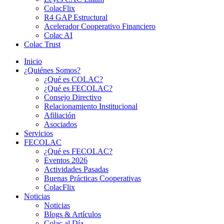
ColacFlix
R4 GAP Estructural
Acelerador Cooperativo Financiero
Colac AI
Colac Trust
Inicio
¿Quiénes Somos?
¿Qué es COLAC?
¿Qué es FECOLAC?
Consejo Directivo
Relacionamiento Institucional
Afiliación
Asociados
Servicios
FECOLAC
¿Qué es FECOLAC?
Eventos 2026
Actividades Pasadas
Buenas Prácticas Cooperativas
ColacFlix
Noticias
Noticias
Blogs & Artículos
Colac al Día