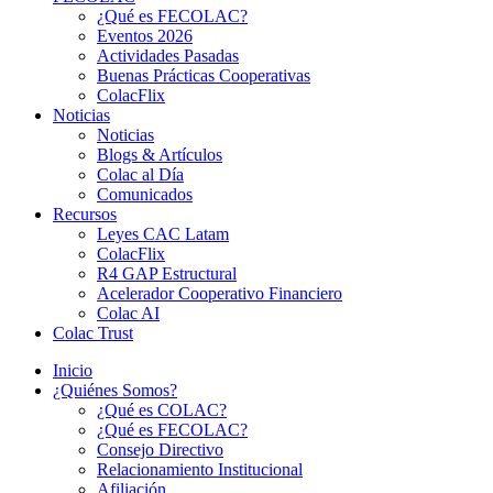
¿Qué es FECOLAC?
Eventos 2026
Actividades Pasadas
Buenas Prácticas Cooperativas
ColacFlix
Noticias
Noticias
Blogs & Artículos
Colac al Día
Comunicados
Recursos
Leyes CAC Latam
ColacFlix
R4 GAP Estructural
Acelerador Cooperativo Financiero
Colac AI
Colac Trust
Inicio
¿Quiénes Somos?
¿Qué es COLAC?
¿Qué es FECOLAC?
Consejo Directivo
Relacionamiento Institucional
Afiliación