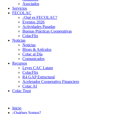
Asociados
Servicios
FECOLAC
¿Qué es FECOLAC?
Eventos 2026
Actividades Pasadas
Buenas Prácticas Cooperativas
ColacFlix
Noticias
Noticias
Blogs & Artículos
Colac al Día
Comunicados
Recursos
Leyes CAC Latam
ColacFlix
R4 GAP Estructural
Acelerador Cooperativo Financiero
Colac AI
Colac Trust
Inicio
¿Quiénes Somos?