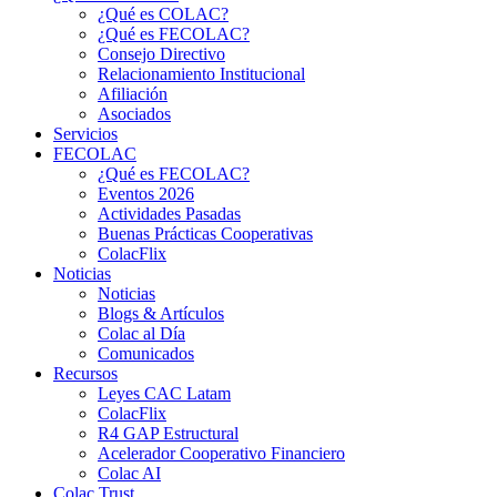
¿Qué es COLAC?
¿Qué es FECOLAC?
Consejo Directivo
Relacionamiento Institucional
Afiliación
Asociados
Servicios
FECOLAC
¿Qué es FECOLAC?
Eventos 2026
Actividades Pasadas
Buenas Prácticas Cooperativas
ColacFlix
Noticias
Noticias
Blogs & Artículos
Colac al Día
Comunicados
Recursos
Leyes CAC Latam
ColacFlix
R4 GAP Estructural
Acelerador Cooperativo Financiero
Colac AI
Colac Trust