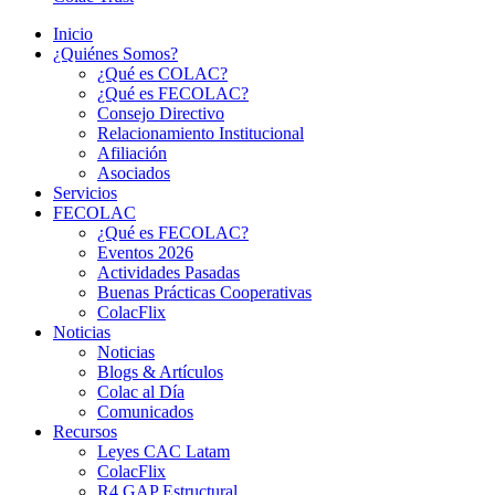
Inicio
¿Quiénes Somos?
¿Qué es COLAC?
¿Qué es FECOLAC?
Consejo Directivo
Relacionamiento Institucional
Afiliación
Asociados
Servicios
FECOLAC
¿Qué es FECOLAC?
Eventos 2026
Actividades Pasadas
Buenas Prácticas Cooperativas
ColacFlix
Noticias
Noticias
Blogs & Artículos
Colac al Día
Comunicados
Recursos
Leyes CAC Latam
ColacFlix
R4 GAP Estructural