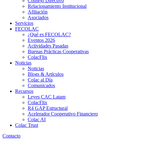
Consejo Directivo
Relacionamiento Institucional
Afiliación
Asociados
Servicios
FECOLAC
¿Qué es FECOLAC?
Eventos 2026
Actividades Pasadas
Buenas Prácticas Cooperativas
ColacFlix
Noticias
Noticias
Blogs & Artículos
Colac al Día
Comunicados
Recursos
Leyes CAC Latam
ColacFlix
R4 GAP Estructural
Acelerador Cooperativo Financiero
Colac AI
Colac Trust
Contacto