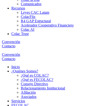
Comunicados
Recursos
Leyes CAC Latam
ColacFlix
R4 GAP Estructural
Acelerador Cooperativo Financiero
Colac AI
Colac Trust
Convención
Contacto
Convención
Contacto
Inicio
¿Quiénes Somos?
¿Qué es COLAC?
¿Qué es FECOLAC?
Consejo Directivo
Relacionamiento Institucional
Afiliación
Asociados
Servicios
FECOLAC