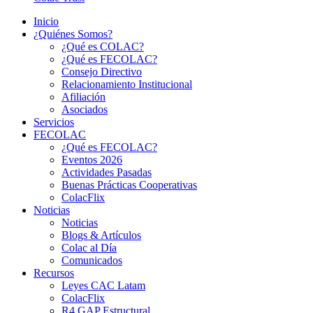
Inicio
¿Quiénes Somos?
¿Qué es COLAC?
¿Qué es FECOLAC?
Consejo Directivo
Relacionamiento Institucional
Afiliación
Asociados
Servicios
FECOLAC
¿Qué es FECOLAC?
Eventos 2026
Actividades Pasadas
Buenas Prácticas Cooperativas
ColacFlix
Noticias
Noticias
Blogs & Artículos
Colac al Día
Comunicados
Recursos
Leyes CAC Latam
ColacFlix
R4 GAP Estructural