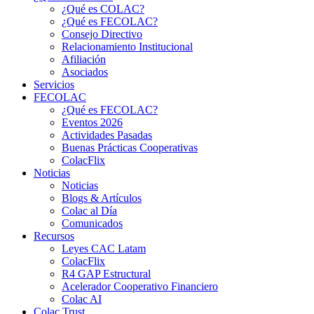
¿Qué es COLAC?
¿Qué es FECOLAC?
Consejo Directivo
Relacionamiento Institucional
Afiliación
Asociados
Servicios
FECOLAC
¿Qué es FECOLAC?
Eventos 2026
Actividades Pasadas
Buenas Prácticas Cooperativas
ColacFlix
Noticias
Noticias
Blogs & Artículos
Colac al Día
Comunicados
Recursos
Leyes CAC Latam
ColacFlix
R4 GAP Estructural
Acelerador Cooperativo Financiero
Colac AI
Colac Trust