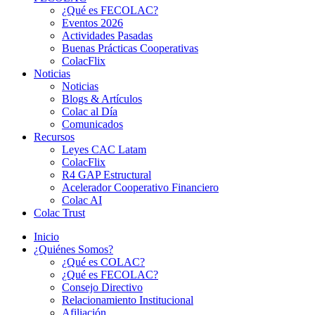
¿Qué es FECOLAC?
Eventos 2026
Actividades Pasadas
Buenas Prácticas Cooperativas
ColacFlix
Noticias
Noticias
Blogs & Artículos
Colac al Día
Comunicados
Recursos
Leyes CAC Latam
ColacFlix
R4 GAP Estructural
Acelerador Cooperativo Financiero
Colac AI
Colac Trust
Inicio
¿Quiénes Somos?
¿Qué es COLAC?
¿Qué es FECOLAC?
Consejo Directivo
Relacionamiento Institucional
Afiliación