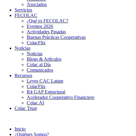
Asociados
Servicios
FECOLAC
¿Qué es FECOLAC?
Eventos 2026
Actividades Pasadas
Buenas Prácticas Cooperativas
ColacFlix
Noticias
Noticias
Blogs & Artículos
Colac al Día
Comunicados
Recursos
Leyes CAC Latam
ColacFlix
R4 GAP Estructural
Acelerador Cooperativo Financiero
Colac AI
Colac Trust
Inicio
¿Quiénes Somos?