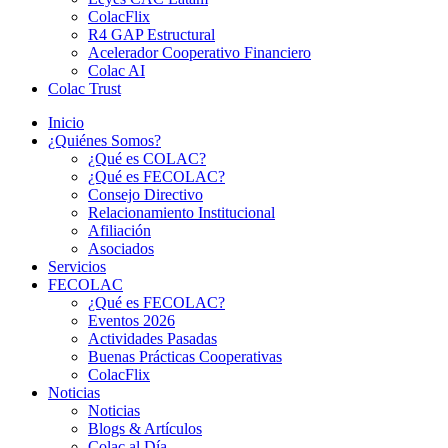
ColacFlix
R4 GAP Estructural
Acelerador Cooperativo Financiero
Colac AI
Colac Trust
Inicio
¿Quiénes Somos?
¿Qué es COLAC?
¿Qué es FECOLAC?
Consejo Directivo
Relacionamiento Institucional
Afiliación
Asociados
Servicios
FECOLAC
¿Qué es FECOLAC?
Eventos 2026
Actividades Pasadas
Buenas Prácticas Cooperativas
ColacFlix
Noticias
Noticias
Blogs & Artículos
Colac al Día